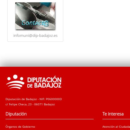
infomuni@dip-badajoz.es
Diputación de Badajoz - NIF: P0600000D
c/ Felipe Checa, 23 - 06071 Badajoz
Diputación
Te interesa
Órganos de Gobierno
Atención al Ciudad