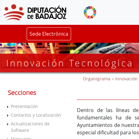
Sede Electrónica
Innovación Tecnológica
Organigrama
»
Innovación 
Secciones
Presentación
Dentro de las líneas de
Contactos y Localización
fundamentales ha de se
Actualizaciones de
Ayuntamientos de nuestra
Software
especial dificultad para l
Manuales