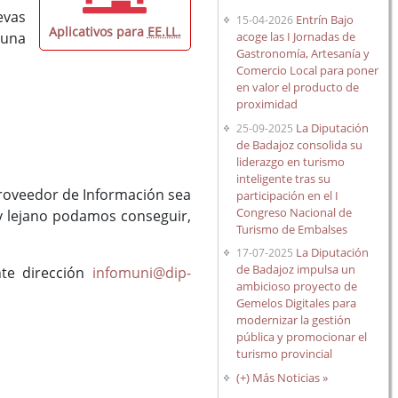
evas
Entrín Bajo
15-04-2026
Aplicativos para
EE.LL.
 una
acoge las I Jornadas de
Gastronomía, Artesanía y
Comercio Local para poner
en valor el producto de
proximidad
La Diputación
25-09-2025
de Badajoz consolida su
liderazgo en turismo
inteligente tras su
Proveedor de Información sea
participación en el I
Congreso Nacional de
y lejano podamos conseguir,
Turismo de Embalses
La Diputación
17-07-2025
de Badajoz impulsa un
nte dirección
infomuni@dip-
ambicioso proyecto de
Gemelos Digitales para
modernizar la gestión
pública y promocionar el
turismo provincial
(+) Más Noticias »