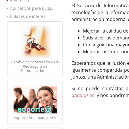
El Servicio de Informátic
Aplicativos para
EE.LL.
tecnologías de la informac
Enlaces de interés
administración moderna, ef
Mejorar la calidad de 
Satisfacer las deman
Conseguir una mayor d
Mejorar las condicion
Cambio de contraseña en la
Esperamos que la ilusión 
Red Segura de
igualmente compartida po
Comunicaciones
juntos, una Administració
Si no puede contactar po
badajoz.es
, y nos pondrem
soporte@dip-badajoz.es