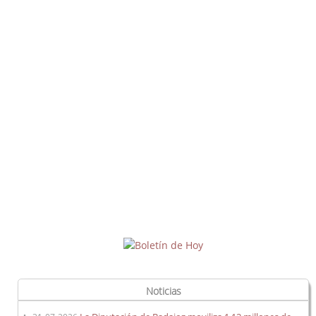
Petición de actuaciones
Costes efectivos
Calidad y Optimización de la Prestación de Servicios
Públicos Municipales
Informes Jurídicos
Consultas Jurídicas
Criterios Jurídicos OM.
Modelos de Expedientes y Ordenanzas
Legislación
Publicaciones
Buzón de sugerencias y Encuesta de satisfacción
Noticias
Boletines oficiales