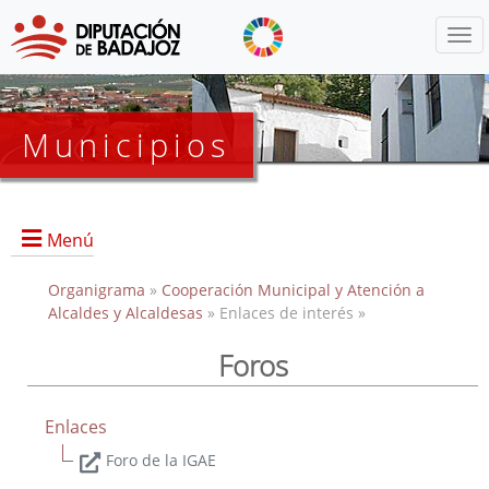
Menú
Municipios
Menú
Organigrama
»
Cooperación Municipal y Atención a
Alcaldes y Alcaldesas
» Enlaces de interés »
Foros
Portada
Oficialía Mayor
Enlaces
Líneas de Actuación
Foro de la IGAE
Protocolos de Actuaciones