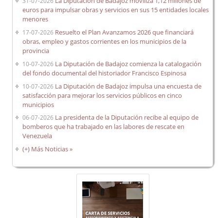
La Diputación de Badajoz moviliza 1,12 millones de
31-07-2026
Órganos Consultivos
euros para impulsar obras y servicios en sus 15 entidades locales
menores
Foros
Resuelto el Plan Avanzamos 2026 que financiará
17-07-2026
Sede Electrónica
obras, empleo y gastos corrientes en los municipios de la
provincia
Programas de Colaboración Económica Municipal
La Diputación de Badajoz comienza la catalogación
10-07-2026
EE.LL.
. Asesoramiento y Asistencia
del fondo documental del historiador Francisco Espinosa
La Diputación de Badajoz impulsa una encuesta de
10-07-2026
satisfacción para mejorar los servicios públicos en cinco
Control interno
municipios
La presidenta de la Diputación recibe al equipo de
06-07-2026
bomberos que ha trabajado en las labores de rescate en
Venezuela
(+) Más Noticias »