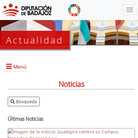
Menú
Actualidad
Agenda
Menú
Presidencia
BOP
Noticias
Eventos
Noticias
Búsqueda
Lista
de
distribución
Últimas Noticias