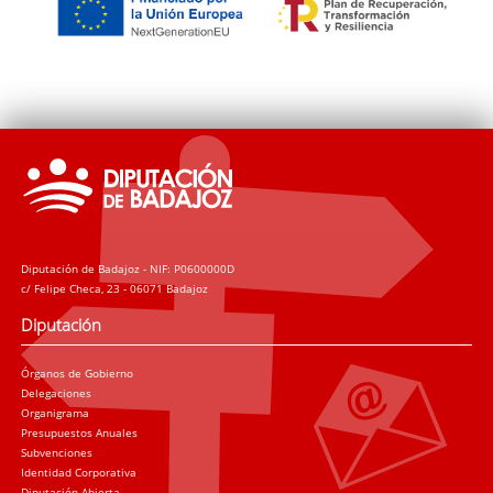
Diputación de Badajoz - NIF: P0600000D
c/ Felipe Checa, 23 - 06071 Badajoz
Diputación
Órganos de Gobierno
Delegaciones
Organigrama
Presupuestos Anuales
Subvenciones
Identidad Corporativa
Diputación Abierta