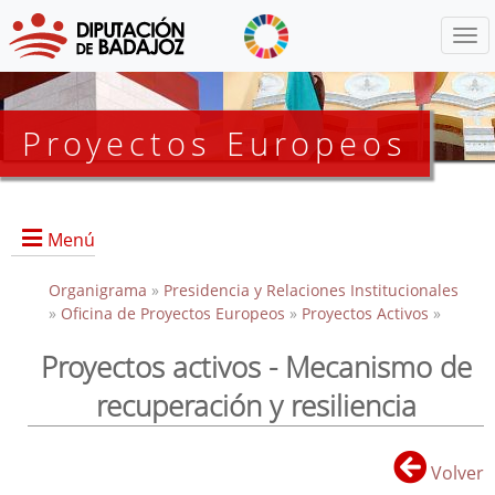
Menú
Proyectos Europeos
Menú
Organigrama
Inicio
»
Presidencia y Relaciones Institucionales
»
Oficina de Proyectos Europeos
»
Proyectos Activos
»
Proyectos activos - Mecanismo de
Proyectos Activos
recuperación y resiliencia
Proyectos Finalizados
EDUSI
Volver