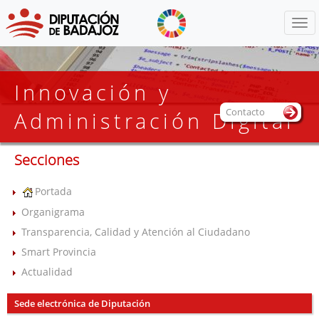
Menú
Innovación y
Contacto
Administración Digital
Secciones
Portada
Organigrama
Transparencia, Calidad y Atención al Ciudadano
Smart Provincia
Actualidad
Sede electrónica de Diputación