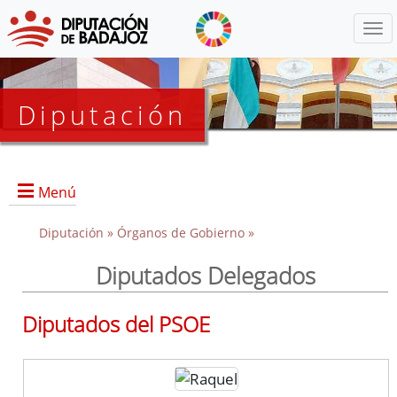
Menú
Diputación
Menú
Diputación »
Órganos de Gobierno »
Diputados Delegados
Presidencia
Diputados Delegados
Diputados del PSOE
Grupos Políticos
Junta de Gobierno