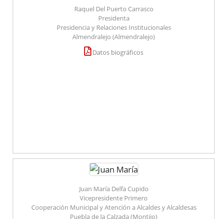
Enlaces relacionados
Raquel Del Puerto Carrasco
Presidenta
Agenda de Presidencia
Presidencia y Relaciones Institucionales
Plenos provinciales y Juntas de gobierno
Almendralejo (Almendralejo)
Oficina de Proyectos Europeos
Datos biográficos
Juan María Delfa Cupido
Vicepresidente Primero
Cooperación Municipal y Atención a Alcaldes y Alcaldesas
Puebla de la Calzada (Montijo)