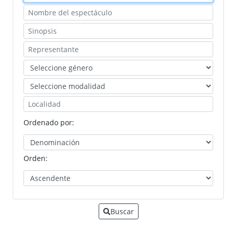
Ballet, danza y artes en movimiento
D rule: artistas en el territorio
Folklore extremeño y folk
Música
Teatro
Enlaces de interés
Cultura y Deportes
Ordenado por:
Orden:
Buscar