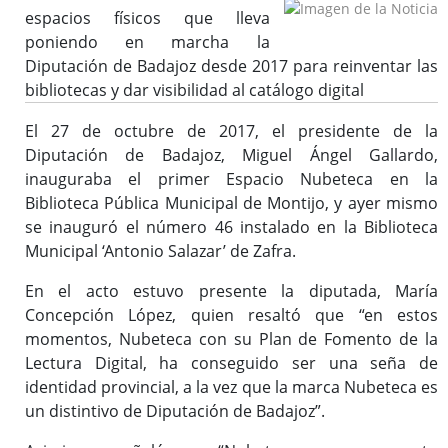
espacios físicos que lleva
poniendo en marcha la
Bibliotecas y Agencias
Diputación de Badajoz desde 2017 para reinventar las
bibliotecas y dar visibilidad al catálogo digital
Catálogo colectivo (OPAC)
El 27 de octubre de 2017, el presidente de la
Diputación de Badajoz, Miguel Ángel Gallardo,
Solicitud de dotación
inauguraba el primer Espacio Nubeteca en la
Biblioteca Pública Municipal de Montijo, y ayer mismo
Solicitud de material a través del e-mail
se inauguró el número 46 instalado en la Biblioteca
Solicitud de la Desiderata
Municipal ‘Antonio Salazar’ de Zafra.
Solicitud para lotes en clubes de lecturas, lotes de libros,
etc.
En el acto estuvo presente la diputada, María
Buzón de Sugerencias
Concepción López, quien resaltó que “en estos
Actividades / Actualidad
momentos, Nubeteca con su Plan de Fomento de la
Lectura Digital, ha conseguido ser una seña de
identidad provincial, a la vez que la marca Nubeteca es
un distintivo de Diputación de Badajoz”.
Formación
Enlaces de interés