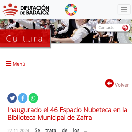
Menú
Contacto
Cultura
Menú
Volver
Portada
Información General
Inaugurado el 46 Espacio Nubeteca en la
Objetivos
Biblioteca Municipal de Zafra
Marcos
Referencias
Se trata de los
27-11-2024