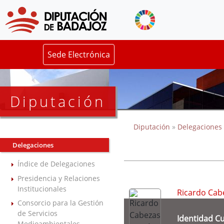
Sede Electrónica
Diputación
Diputación
»
Delegaciones
Delegaciones
Índice de Delegaciones
Presidencia y Relaciones
Institucionales
Ricardo Cab
Consorcio para la Gestión
de Servicios
Identidad Cu
Medioambientales