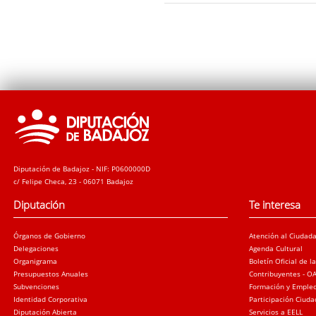
Diputación de Badajoz - NIF: P0600000D
c/ Felipe Checa, 23 - 06071 Badajoz
Diputación
Te interesa
Órganos de Gobierno
Atención al Ciudad
Delegaciones
Agenda Cultural
Organigrama
Boletín Oficial de l
Presupuestos Anuales
Contribuyentes - O
Subvenciones
Formación y Emple
Identidad Corporativa
Participación Ciud
Diputación Abierta
Servicios a EELL