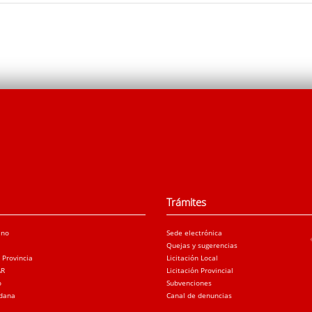
Trámites
ano
Sede electrónica
Quejas y sugerencias
a Provincia
Licitación Local
AR
Licitación Provincial
o
Subvenciones
adana
Canal de denuncias