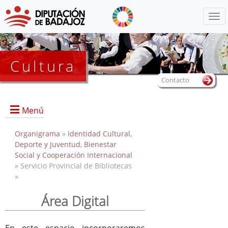
Menú
Cultura
Contacto
Menú
Organigrama
»
Identidad Cultural,
Deporte y Juventud, Bienestar
Social y Cooperación Internacional
Portada
» Servicio Provincial de Bibliotecas
Información General
»
Objetivos
Área Digital
Marcos
Referencias
En este espacio incorporaremos