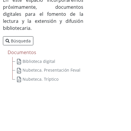
próximamente, documentos
digitales para el fomento de la
Bibliotecas y Agencias
lectura y la extensión y difusión
Catálogo colectivo (OPAC)
bibliotecaria.
Búsqueda
Solicitud de dotación
Documentos
Solicitud de material a través del e-mail
Biblioteca digital
Solicitud de la Desiderata
Nubeteca. Presentación Feval
Solicitud para lotes en clubes de lecturas, lotes de libros,
Nubeteca. Tríptico
etc.
Buzón de Sugerencias
Actividades / Actualidad
Formación
Enlaces de interés