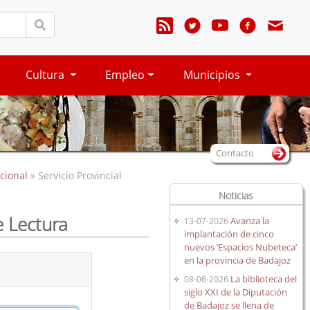
Cultura
Empleo
Municipios
Contacto
cional
» Servicio Provincial
Noticias
e Lectura
Avanza la
13-07-2026
implantación de cinco
nuevos ‘Espacios Nubeteca’
en la provincia de Badajoz
La biblioteca del
08-06-2026
siglo XXI de la Diputación
de Badajoz se llena de