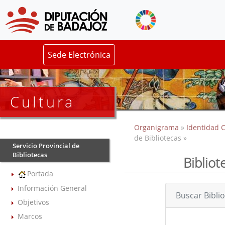
Sede Electrónica
Cultura
Organigrama
»
Identidad C
de Bibliotecas »
Servicio Provincial de
Bibliotecas
Bibliot
Portada
Información General
Buscar Bibli
Objetivos
Marcos