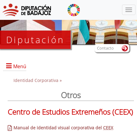
Menú
Diputación
Contacto
Menú
Identidad Corporativa »
Otros
Presentación
Centro de Estudios Extremeños (CEEX)
Manuales y logos
- Diputación
Manual de identidad visual corporativa del
CEEX
- Consorcios
- Organismos autónomos