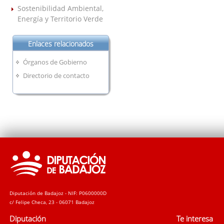
Sostenibilidad Ambiental,
Energía y Territorio Verde
Enlaces relacionados
Órganos de Gobierno
Directorio de contacto
Diputación de Badajoz - NIF: P0600000D
c/ Felipe Checa, 23 - 06071 Badajoz
Diputación
Te interesa