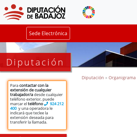
Sede Electrónica
Diputación
Diputación
»
Organigrama
Para
contactar con la
extensión de cualquier
trabajador/a
desde cualquier
teléfono exterior, puede
marcar el
teléfono
924 212
400
y una operadora le
indicará que teclee la
extensión deseada para
transferir la llamada.