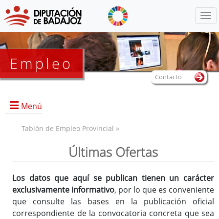
Menú
Empleo
Contacto
Menú
Tablón de Empleo Provincial »
Últimas Ofertas
Los datos que aquí se publican tienen un carácter
exclusivamente informativo
, por lo que es conveniente
que consulte las bases en la publicación oficial
correspondiente de la convocatoria concreta que sea
2 plazas de Portero o Portera Ordenanza (lectura fácil)