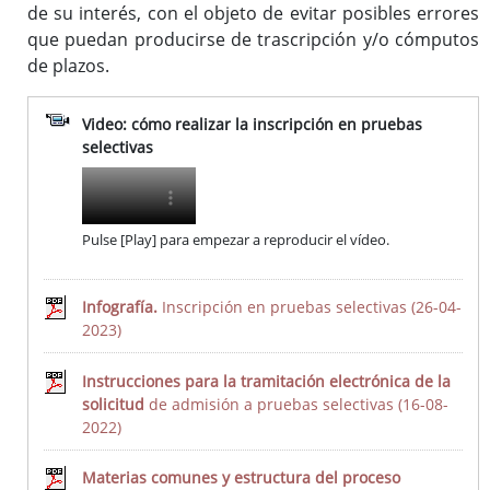
de su interés, con el objeto de evitar posibles errores
que puedan producirse de trascripción y/o cómputos
de plazos.
Procesos selectivos en desarrollo
Ofertas a través del SEXPE
Video: cómo realizar la inscripción en pruebas
Bolsas de trabajo
selectivas
Puestos en comisión de servicios
Puestos de personal directivo
Puestos por libre designación
Pulse [Play] para empezar a reproducir el vídeo.
Puestos por concurso
Contratos en formación
Infografía.
Inscripción en pruebas selectivas (26-04-
2023)
Ofertas Empleo Público
Instrucciones para la tramitación electrónica de la
solicitud
de admisión a pruebas selectivas (16-08-
Búsqueda
2022)
Información de este Servicio
Materias comunes y estructura del proceso
Últimas Ofertas