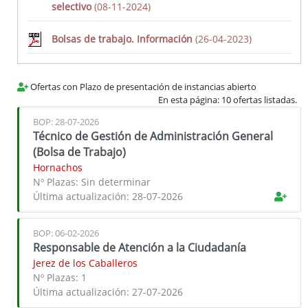
selectivo
(08-11-2024)
Lista de Distribución
- Cómo darse de Alta/Baja
Bolsas de trabajo. Información
(26-04-2023)
- Formulario de Alta
- Formulario de Baja
Suscripción personalizada
Ofertas con Plazo de presentación de instancias abierto
En esta página: 10 ofertas listadas.
BOP: 28-07-2026
Técnico de Gestión de Administración General
(Bolsa de Trabajo)
Hornachos
Enlaces relacionados
Nº Plazas:
Sin determinar
Última actualización:
28-07-2026
Área de RR.HH.
Emprendimiento y Empresa
BOP: 06-02-2026
Servicio de Transparencia, Calidad y Atención al Ciudadano
Responsable de Atención a la Ciudadanía
Jerez de los Caballeros
Nº Plazas:
1
Última actualización:
27-07-2026