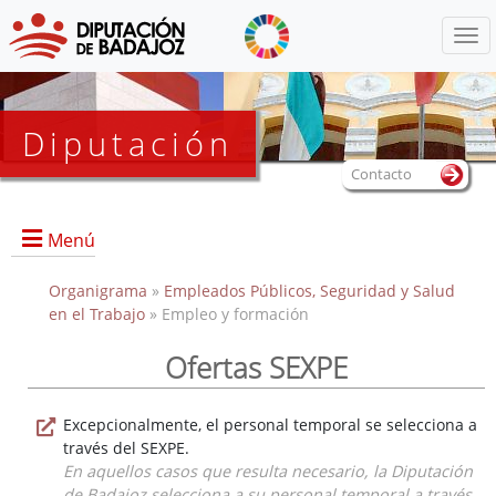
Menú
Diputación
Contacto
Menú
Organigrama
»
Empleados Públicos, Seguridad y Salud
en el Trabajo
» Empleo y formación
Ofertas SEXPE
Portada
Excepcionalmente, el personal temporal se selecciona a
Directorio
través del SEXPE.
Documentos de interés
En aquellos casos que resulta necesario, la Diputación
Enlaces de interés
de Badajoz selecciona a su personal temporal a través