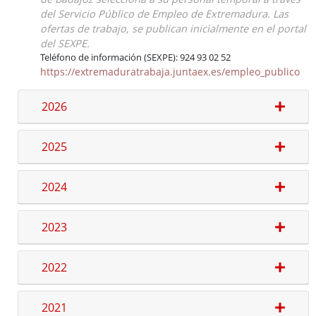
del Servicio Público de Empleo de Extremadura. Las
ofertas de trabajo, se publican inicialmente en el portal
del SEXPE.
Ofertas de Empleo Público
Teléfono de información (SEXPE): 924 93 02 52
https://extremaduratrabaja.juntaex.es/empleo_publico
Procesos selectivos en desarrollo
Ofertas a través del SEXPE
2026
Bolsas de trabajo
Puestos en comisión de servicios
2025
Puestos de personal directivo
Puestos por libre designación
2024
Puestos por concurso
Contratos en formación
2023
Personal eventual o de confianza
Tablón de Empleo Provincial
2022
Relación de puestos de trabajo
Escuela de Formación Local e Innovación
2021