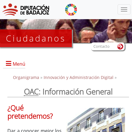
Menú
Ciudadanos
Contacto
Menú
Organigrama
»
Innovación y Administración Digital
»
OAC
: Información General
Portada
¿Qué
pretendemos?
Qué es la OAC
Qué pretendemos
Dar a conocer mejor los