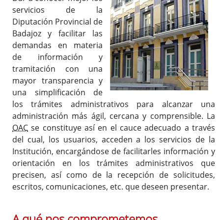
Qué servicios prestamos
servicios de la
Certificado de Firma Electrónica
Diputación Provincial de
Inventario de Procedimientos
Badajoz y facilitar las
demandas en materia
de información y
tramitación con una
Información general
mayor transparencia y
Registros Auxiliares
una simplificación de
Registro Electrónico
los trámites administrativos para alcanzar una
administración más ágil, cercana y comprensible. La
OAC
se constituye así en el cauce adecuado a través
del cual, los usuarios, acceden a los servicios de la
Institución, encargándose de facilitarles información y
orientación en los trámites administrativos que
precisen, así como de la recepción de solicitudes,
escritos, comunicaciones, etc. que deseen presentar.
A qué nos comprometemos