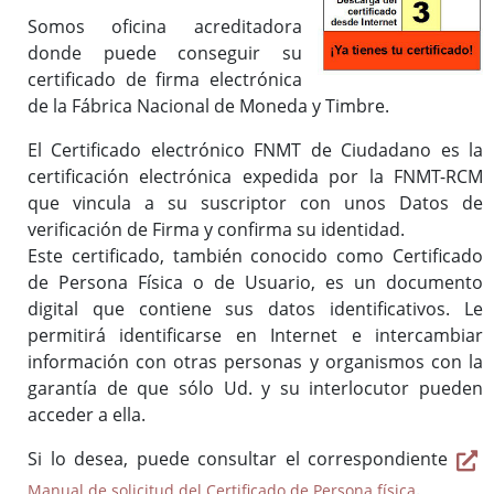
Qué servicios prestamos
Somos oficina acreditadora
Certificado de Firma Electrónica
donde puede conseguir su
Inventario de Procedimientos
certificado de firma electrónica
de la Fábrica Nacional de Moneda y Timbre.
El Certificado electrónico FNMT de Ciudadano es la
Información general
certificación electrónica expedida por la FNMT-RCM
Registros Auxiliares
que vincula a su suscriptor con unos Datos de
Registro Electrónico
verificación de Firma y confirma su identidad.
Este certificado, también conocido como Certificado
de Persona Física o de Usuario, es un documento
digital que contiene sus datos identificativos. Le
permitirá identificarse en Internet e intercambiar
información con otras personas y organismos con la
garantía de que sólo Ud. y su interlocutor pueden
acceder a ella.
Si lo desea, puede consultar el correspondiente
.
Manual de solicitud del Certificado de Persona física