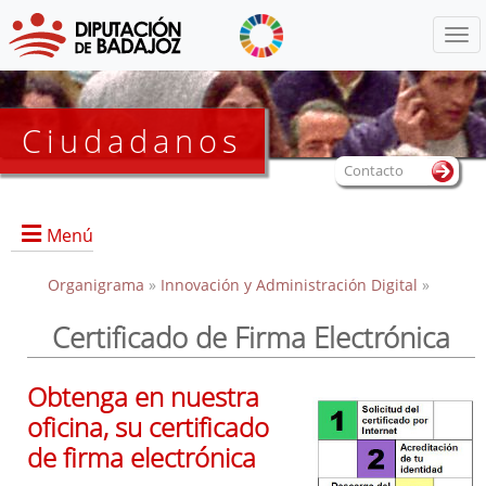
Menú
Ciudadanos
Contacto
Menú
Organigrama
»
Innovación y Administración Digital
»
Certificado de Firma Electrónica
Portada
Obtenga en nuestra
oficina, su certificado
Qué es la OAC
de firma electrónica
Qué pretendemos