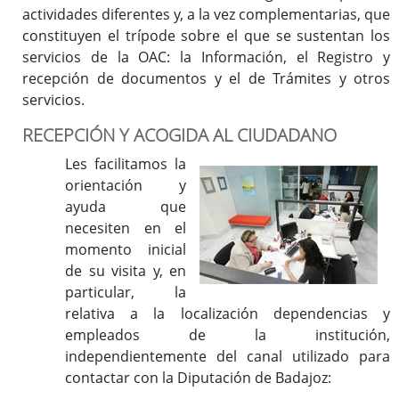
Qué servicios prestamos
actividades diferentes y, a la vez complementarias, que
Certificado de Firma Electrónica
constituyen el trípode sobre el que se sustentan los
servicios de la OAC: la Información, el Registro y
Inventario de Procedimientos
recepción de documentos y el de Trámites y otros
servicios.
Información general
RECEPCIÓN Y ACOGIDA AL CIUDADANO
Registros Auxiliares
Les facilitamos la
Registro Electrónico
orientación y
ayuda que
necesiten en el
momento inicial
de su visita y, en
particular, la
relativa a la localización dependencias y
empleados de la institución,
independientemente del canal utilizado para
contactar con la Diputación de Badajoz: