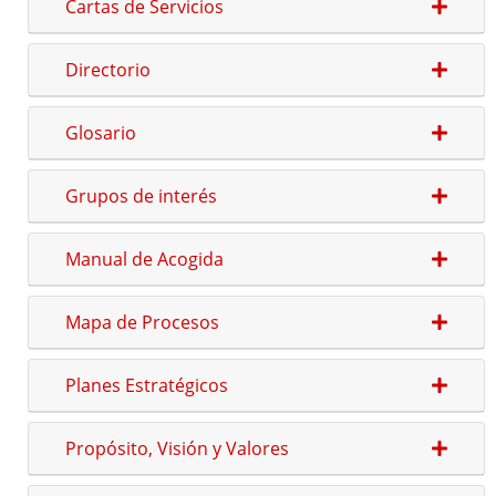
Cartas de Servicios
Directorio
Ofertas de Empleo Público
Procesos selectivos en desarrollo
Glosario
Ofertas a través del SEXPE
Bolsas de trabajo
Grupos de interés
Puestos en comisión de servicios
Puestos de personal directivo
Manual de Acogida
Puestos por libre designación
Puestos por concurso
Mapa de Procesos
Contratos en formación
Personal eventual o de confianza
Planes Estratégicos
Tablón de Empleo Provincial
Relación de puestos de trabajo
Propósito, Visión y Valores
Escuela de Formación Local e Innovación