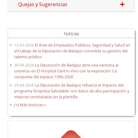
Quejas y Sugerencias
Carrera profesional horizontal
Evaluación del desempeño
Expedientes personales
Noticias
Plan de pensiones
El Área de Empleados Públicos, Seguridad y Salud en
12-05-2026
el trabajo de la Diputación de Badajoz consolida su gestión del
talento público
La Diputación de Badajoz abre una ventana al
30-04-2026
Presentación
universo en El Hospital Centro Vivo con la exposición ‘La
Documentos de interés
conquista del espacio 1956-2026’
Enlaces de interés
La Diputación de Badajoz refuerza el impacto del
29-04-2026
programa ‘Empresa Saludable’ con datos de alta participación y
Normativa
mejoras constatadas en la plantilla
Diputación Saludable
(+) Más Noticias »
Gestión de conflictos