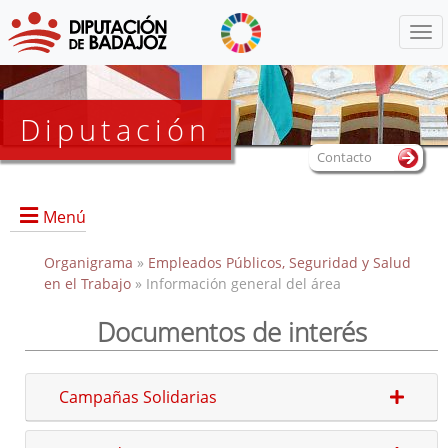
Menú
Diputación
Contacto
Menú
Organigrama
»
Empleados Públicos, Seguridad y Salud
en el Trabajo
» Información general del área
Documentos de interés
Portada
Directorio
Campañas Solidarias
Documentos de interés
Enlaces de interés