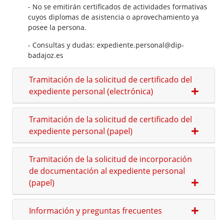
- No se emitirán certificados de actividades formativas
cuyos diplomas de asistencia o aprovechamiento ya
posee la persona.
Ofertas de Empleo Público
- Consultas y dudas: expediente.personal@dip-
Procesos selectivos en desarrollo
badajoz.es
Ofertas a través del SEXPE
Tramitación de la solicitud de certificado del
Bolsas de trabajo
expediente personal (electrónica)
Puestos en comisión de servicios
Puestos de personal directivo
Tramitación de la solicitud de certificado del
Puestos por libre designación
expediente personal (papel)
Puestos por concurso
Contratos en formación
Tramitación de la solicitud de incorporación
Personal eventual o de confianza
de documentación al expediente personal
Tablón de Empleo Provincial
(papel)
Relación de puestos de trabajo
Escuela de Formación Local e Innovación
Información y preguntas frecuentes