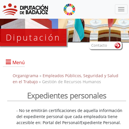
Menú
Diputación
Contacto
Menú
Organigrama
»
Empleados Públicos, Seguridad y Salud
en el Trabajo
» Gestión de Recursos Humanos
Expedientes personales
Portada
- No se emitirán certificaciones de aquella información
Directorio
del expediente personal que cada empleado/a tiene
Documentos de interés
accesible en: Portal del Personal/Expediente Personal.
Enlaces de interés