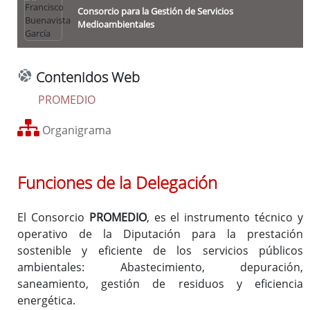
Desarrollo Rural, Reto Demográfico y Turismo
Consorcio para la Gestión de Servicios
Medioambientales
Economía Sostenible, Contratación Estratégica y Patrimonio
Empleados Públicos, Seguridad y Salud en el Trabajo
Formación y Capacitación para el Empleo
Contenidos Web
Identidad Cultural, Deporte y Juventud, Bienestar Social y
PROMEDIO
Cooperación Internacional
Igualdad
Organigrama
Infraestructuras, Movilidad y Ordenación del Territorio
Innovación y Administración Digital
O.A.
Patronato de la Escuela de Tauromaquia
Funciones de la Delegación
O.A.
de Recaudación
El Consorcio
PROMEDIO
, es el instrumento técnico y
O.A.
Protección de la Legalidad Urbanística RESTAURA
operativo de la Diputación para la prestación
Sostenibilidad Ambiental, Energía y Territorio Verde
sostenible y eficiente de los servicios públicos
ambientales: Abastecimiento, depuración,
Enlaces relacionados
saneamiento, gestión de residuos y eficiencia
Órganos de Gobierno
energética.