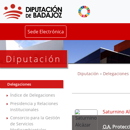
Sede Electrónica
Diputación
Diputación
»
Delegaciones
Delegaciones
Índice de Delegaciones
Presidencia y Relaciones
Institucionales
Saturnino A
Consorcio para la Gestión
de Servicios
O.A.
Protecci
Medioambientales