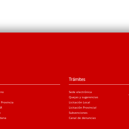
Trámites
ano
Sede electrónica
Quejas y sugerencias
a Provincia
Licitación Local
AR
Licitación Provincial
o
Subvenciones
adana
Canal de denuncias