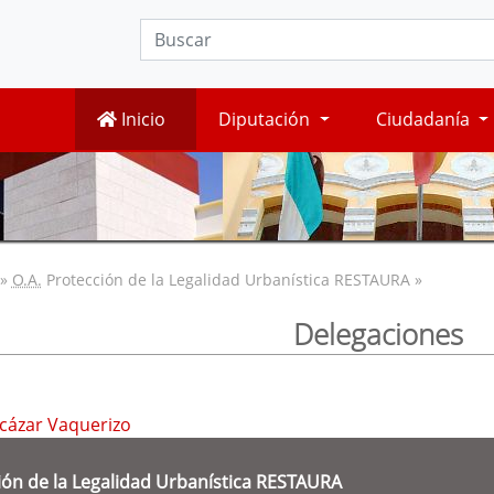
Inicio
Diputación
Ciudadanía
»
O.A.
Protección de la Legalidad Urbanística RESTAURA »
Delegaciones
lcázar Vaquerizo
ón de la Legalidad Urbanística RESTAURA