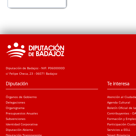
Diputación de Badajoz - NIF: P0600000D
c/ Felipe Checa, 23 - 06071 Badajoz
Diputación
Te interesa
Órganos de Gobierno
Atención al Ciudad
Delegaciones
Agenda Cultural
Organigrama
Boletín Oficial de l
Presupuestos Anuales
Contribuyentes - O
Subvenciones
Formación y Emple
Identidad Corporativa
Participación Ciud
Diputación Abierta
Servicios a EELL
Diputación Transparente
Smart Provincia