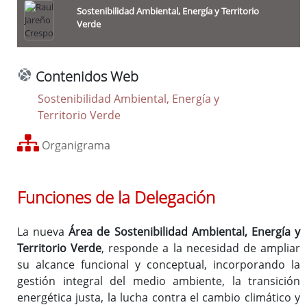
Desarrollo Rural, Reto Demográfico y Turismo
Sostenibilidad Ambiental, Energía y Territorio
Verde
Economía Sostenible, Contratación Estratégica y Patrimonio
Empleados Públicos, Seguridad y Salud en el Trabajo
Formación y Capacitación para el Empleo
Contenidos Web
Identidad Cultural, Deporte y Juventud, Bienestar Social y
Sostenibilidad Ambiental, Energía y
Cooperación Internacional
Territorio Verde
Igualdad
Infraestructuras, Movilidad y Ordenación del Territorio
Organigrama
Innovación y Administración Digital
O.A.
Patronato de la Escuela de Tauromaquia
Funciones de la Delegación
O.A.
de Recaudación
O.A.
Protección de la Legalidad Urbanística RESTAURA
La nueva
Área de Sostenibilidad Ambiental, Energía y
Sostenibilidad Ambiental, Energía y Territorio Verde
Territorio Verde
, responde a la necesidad de ampliar
su alcance funcional y conceptual, incorporando la
Enlaces relacionados
gestión integral del medio ambiente, la transición
Órganos de Gobierno
energética justa, la lucha contra el cambio climático y