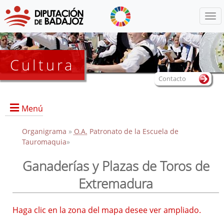
Menú
Cultura
Contacto
Menú
Organigrama
»
O.A.
Patronato de la Escuela de
Tauromaquia
»
Portada
Ganaderías y Plazas de Toros de
Convocatoria de participación al XIV Certamen "Trofeo
Extremadura
Diputación de Badajoz"
Información sobre la Escuela
Haga clic en la zona del mapa desee ver ampliado.
Actividades