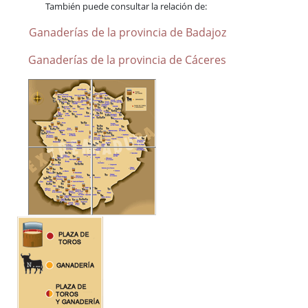
Plazas de Toros
También puede consultar la relación de:
Ganaderías
Ganaderías de la provincia de Badajoz
Eventos taurinos
Ganaderías de la provincia de Cáceres
Extremadura y los toros
Peñas y Clubes Taurinos