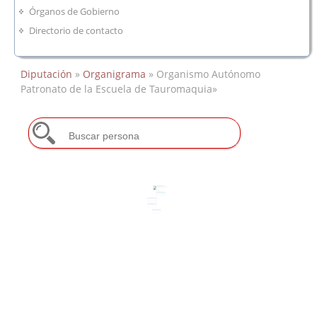
Órganos de Gobierno
Directorio de contacto
Diputación
»
Organigrama
» Organismo Autónomo
Patronato de la Escuela de Tauromaquia»
O.A. Patronato de la Escuela de
Tauromaquia
Maria Josefa Benavides Méndez
Patronato de la Escuela de
Tauromaquia
Inmaculada Galache Vicente
Coordinación de Tauromaquia
Inmaculada Galache Vicente
Asistencia Jurídica Entidades
Locales
Escuela Tauromaquia