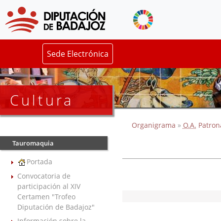
Sede Electrónica
Cultura
Organigrama
»
O.A.
Patron
Tauromaquia
Portada
Convocatoria de
participación al XIV
Certamen "Trofeo
Diputación de Badajoz"
Información sobre la