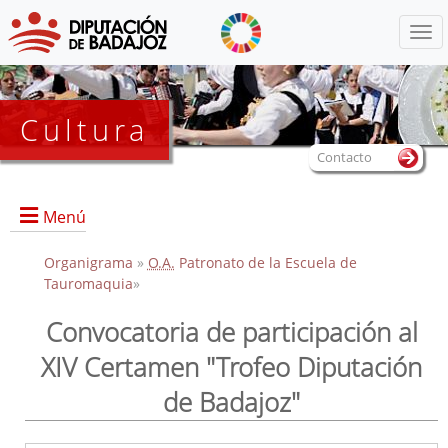
Menú
Cultura
Contacto
Menú
Organigrama
»
O.A.
Patronato de la Escuela de
Tauromaquia
»
Portada
Convocatoria de participación al
Convocatoria de participación al XIV Certamen "Trofeo
XIV Certamen "Trofeo Diputación
Diputación de Badajoz"
Información sobre la Escuela
de Badajoz"
Actividades