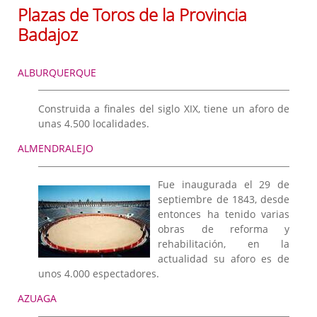
Plazas de Toros
Plazas de Toros de la Provincia
Ganaderías
Badajoz
Eventos taurinos
Extremadura y los toros
ALBURQUERQUE
Peñas y Clubes Taurinos
Construida a finales del siglo XIX, tiene un aforo de
unas 4.500 localidades.
ALMENDRALEJO
Fue inaugurada el 29 de
septiembre de 1843, desde
entonces ha tenido varias
obras de reforma y
rehabilitación, en la
actualidad su aforo es de
unos 4.000 espectadores.
AZUAGA