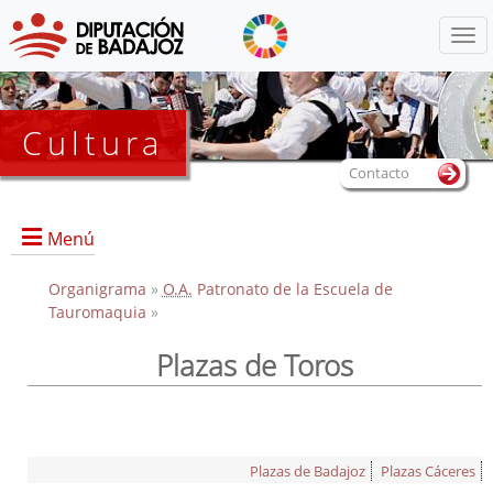
Menú
Cultura
Contacto
Menú
Organigrama
»
O.A.
Patronato de la Escuela de
Tauromaquia
»
Portada
Plazas de Toros
Convocatoria de participación al XIV Certamen "Trofeo
Diputación de Badajoz"
Información sobre la Escuela
Actividades
Plazas de Badajoz
Plazas Cáceres