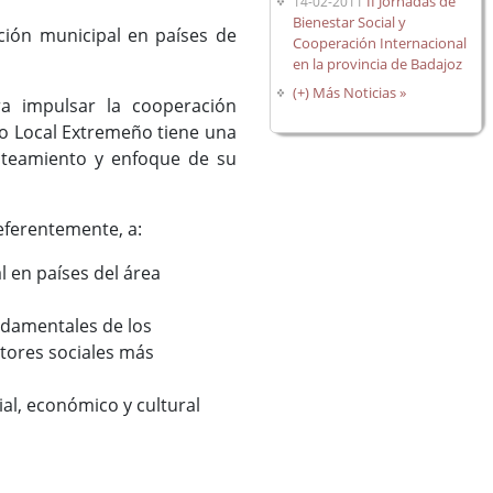
II Jornadas de
14-02-2011
Bienestar Social y
ión municipal en países de
Cooperación Internacional
en la provincia de Badajoz
(+) Más Noticias »
a impulsar la cooperación
do Local Extremeño tiene una
anteamiento y enfoque de su
eferentemente, a:
l en países del área
undamentales de los
tores sociales más
al, económico y cultural