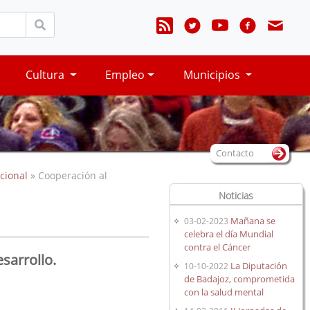
Cultura
Empleo
Municipios
Contacto
cional
» Cooperación al
Noticias
Mañana se
03-02-2023
celebra el día Mundial
contra el Cáncer
sarrollo.
La Diputación
10-10-2022
de Badajoz, comprometida
con la salud mental