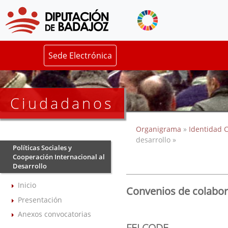
Sede Electrónica
Ciudadanos
Organigrama
»
Identidad C
desarrollo »
Políticas Sociales y
Cooperación Internacional al
Desarrollo
Inicio
Convenios de colabora
Presentación
Anexos convocatorias
FELCODE