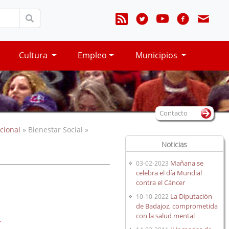
Cultura
Empleo
Municipios
Contacto
cional
» Bienestar Social »
Noticias
Mañana se
03-02-2023
celebra el día Mundial
contra el Cáncer
La Diputación
10-10-2022
de Badajoz, comprometida
con la salud mental
r