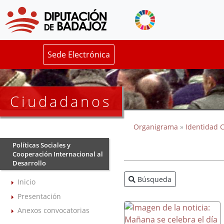
Sede Electrónica
Ciudadanos
Organigrama
»
Identidad C
Políticas Sociales y
Cooperación Internacional al
Desarrollo
Búsqueda
Inicio
Presentación
Anexos convocatorias