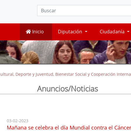
Inicio
Diputación
Ciudadanía
ultural, Deporte y Juventud, Bienestar Social y Cooperación Interna
Anuncios/Noticias
03-02-2023
Mañana se celebra el día Mundial contra el Cánce