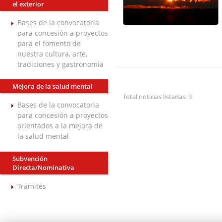
el exterior
Bases de la convocatoria
para concesión a proyectos
para el fomento de
nuestra cultura, arte,
tradiciones y gastronomía
Mejora de la salud mental
Total noticias listadas: 3
Bases de la convocatoria
para concesión a proyectos
orientados a la mejora de
la salud mental
Subvención
Directa/Nominativa
Trámites