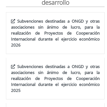
desarrollo
Teleasistencia domiciliaria
Subvenciones destinadas a ONGD y otras
Bases de la convocatoria para concesión de subvenciones a
proyectos de acción social
asociaciones sin ánimo de lucro, para la
realización de Proyectos de Cooperación
Internacional durante el ejercicio económico
2026
Bases de la convocatoria para concesión de subvenciones a
proyectos en países en vías de desarrollo
Entidades con convenio
Subvenciones destinadas a ONGD y otras
asociaciones sin ánimo de lucro, para la
Bases de la convocatoria para concesión a proyectos para el
realización de Proyectos de Cooperación
fomento de nuestra cultura, arte, tradiciones y gastronomía
Internacional durante el ejercicio económico
2025
Bases de la convocatoria para concesión a proyectos
orientados a la mejora de la salud mental