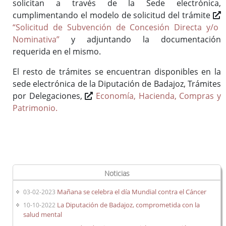
solicitan a través de la Sede electrónica,
Teleasistencia domiciliaria
cumplimentando el modelo de solicitud del trámite
“Solicitud de Subvención de Concesión Directa y/o
Nominativa”
y adjuntando la documentación
Bases de la convocatoria para concesión de subvenciones a
requerida en el mismo.
proyectos de acción social
El resto de trámites se encuentran disponibles en la
sede electrónica de la Diputación de Badajoz, Trámites
por Delegaciones,
Economía, Hacienda, Compras y
Bases de la convocatoria para concesión de subvenciones a
Patrimonio.
proyectos en países en vías de desarrollo
Entidades con convenio
Bases de la convocatoria para concesión a proyectos para el
Noticias
fomento de nuestra cultura, arte, tradiciones y gastronomía
Mañana se celebra el día Mundial contra el Cáncer
03-02-2023
La Diputación de Badajoz, comprometida con la
10-10-2022
salud mental
Bases de la convocatoria para concesión a proyectos
orientados a la mejora de la salud mental