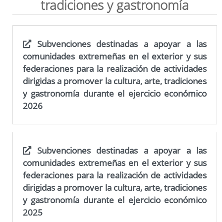
tradiciones y gastronomía
Teleasistencia domiciliaria
Subvenciones destinadas a apoyar a las
Bases de la convocatoria para concesión de subvenciones a
proyectos de acción social
comunidades extremeñas en el exterior y sus
federaciones para la realización de actividades
dirigidas a promover la cultura, arte, tradiciones
y gastronomía durante el ejercicio económico
Bases de la convocatoria para concesión de subvenciones a
2026
proyectos en países en vías de desarrollo
Entidades con convenio
Subvenciones destinadas a apoyar a las
Bases de la convocatoria para concesión a proyectos para el
comunidades extremeñas en el exterior y sus
fomento de nuestra cultura, arte, tradiciones y gastronomía
federaciones para la realización de actividades
dirigidas a promover la cultura, arte, tradiciones
y gastronomía durante el ejercicio económico
2025
Bases de la convocatoria para concesión a proyectos
orientados a la mejora de la salud mental