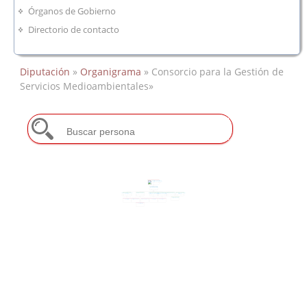
Órganos de Gobierno
Directorio de contacto
Diputación
»
Organigrama
» Consorcio para la Gestión de
Servicios Medioambientales»
Consorcio para la Gestión de
Servicios Medioambientales
Francisco Buenavista García
Consorcio de Servicios
Medioambientales
Francisca Tena Medina
Gestión Administrativa y Asuntos
Gestión de Residuos
Recursos Humanos, Régimen
Técnico Superior Especializado
Ciclo Integral del Agua
Comunicación y Planificación
Generales
Jurídico y Régimen Interior
Control Interno y Contabilidad
Estratégica
María Manuela Rojas Gálvez
Miguel León Guisado
Emilio Merchán Andújar
María Begoña Arce Matute
Cristina Bonilla Gómez
Francisca Tena Medina
Gestión Económica
Administración
Asistencia en Obras
Residuoso Urbanos
Contratación
Contabilidad
Servicios Básicos