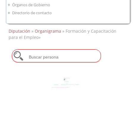
Órganos de Gobierno
Directorio de contacto
Diputación
»
Organigrama
» Formación y Capacitación
para el Empleo»
Formación y Capacitación para
el Empleo
Manuel Gómez Parejo
Formación y Capacitación para el
Empleo
Vicente Jesús Valera Gómez de la
Peña
Capacitación para el Empleo y
Desarrollo Tecnológico e
Emprendimiento y CID
Administración General
Red de Centros Integrales de
Formación Profesional
Innovación Formativa
Desarrollo
Luis Miguel Claudio Bernal
María del Pilar Carapeto Ayuso
Carmen López Ruiz
Pedro Luis Moraga González
Capacitación para el Empleo
Proyecto UPD Guadiana XI.2
Formación Local e Innovación
Gestión CID