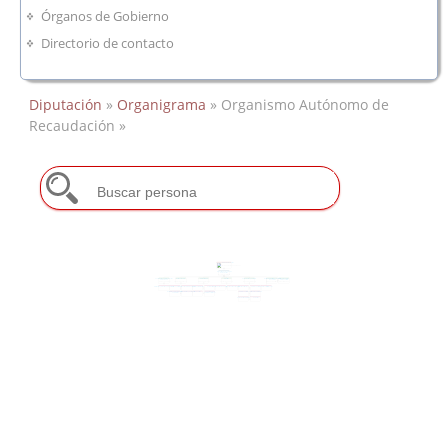
Órganos de Gobierno
Directorio de contacto
Diputación
»
Organigrama
» Organismo Autónomo de
Recaudación »
O.A. de Recaudación
María Concepción López López
Organismo Autónomo de
Recaudación
David De Barros Diestre
Coordinación Técnica y Atención
Gestión Tributaria
Informática OAR
Inspección
Recaudación y Tesorería
Gestión Administrativa y Asuntos
Gestión Económica y
Ciudadana
Generales
Presupuestaria
Eloisa Salguero Díaz
Jacinta Gambeta Mayo
José González Casado
Ana María Frade Parra
Benjamín Villarín Benito
José Eduardo Píriz García
José Cascos Lozano
Información y Atención Ciudadana
Gestión Catastral
Gestión Tributaria Inmuebles
Aplicaciones Informáticas
Hardware
Inspección Hacienda Pública Local
Sanciones No Tributarias
Actuaciones Masivas
Ejecutiva Sector A
Relaciones Institucionales
Notificaciones y Documentos
Técnica Valoración y Cartografía
Innovación
Soporte Redes y
Ejecutiva Sector B
Gestión Económica OAR
Cobratorios
Telecomunicaciones
Recaudación Ejecutiva
Subastas