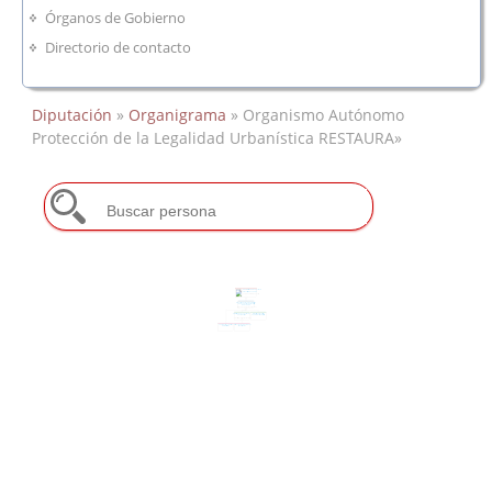
Órganos de Gobierno
Directorio de contacto
Diputación
»
Organigrama
» Organismo Autónomo
Protección de la Legalidad Urbanística RESTAURA»
O.A. Protección de la Legalidad
Urbanística RESTAURA
Saturnino Alcázar Vaquerizo
Organismo Autónomo Protección
de la Legalidad Urbanística
RESTAURA
Miguel Angel Campos Rodas
Protección de la Legalidad y
Inspección Urbanística y
Conservación
Contaminación Acústica
Francisco Javier Machacón Diaz
Coordinación y Gestión
Gestión y Defensa de Bienes
Administrativa
Municipales