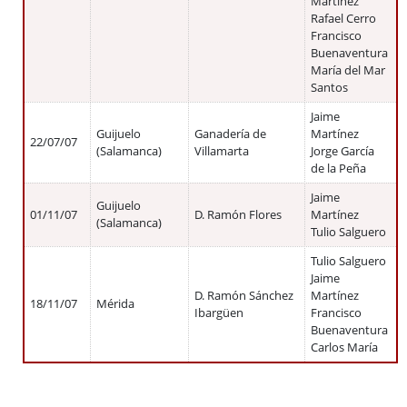
Martínez
Rafael Cerro
Francisco
Buenaventura
María del Mar
Santos
Jaime
Guijuelo
Ganadería de
Martínez
22/07/07
(Salamanca)
Villamarta
Jorge García
de la Peña
Jaime
Guijuelo
01/11/07
D. Ramón Flores
Martínez
(Salamanca)
Tulio Salguero
Tulio Salguero
Jaime
D. Ramón Sánchez
Martínez
18/11/07
Mérida
Ibargüen
Francisco
Buenaventura
Carlos María