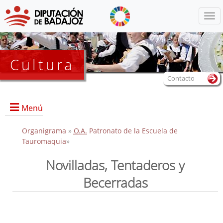
Menú
Cultura
Contacto
Menú
Organigrama
»
O.A.
Patronato de la Escuela de
Tauromaquia
»
Portada
Novilladas, Tentaderos y
Convocatoria de participación al XIV Certamen "Trofeo
Becerradas
Diputación de Badajoz"
Información sobre la Escuela
Actividades