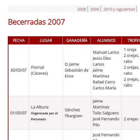
2008
2009
2010 y siguientes
Becerradas 2007
FECHA
LUGAR
GANADERÍA
ALUMNOS
TROFE
1 oreja
Manuel Larios
2 orejas,
Jesús Díez
rabo
D. Jaime
Larios
Piornal
2 orejas,
30/03/07
Sebastián de
Jaime
(Cáceres)
rabo
Erice
Martínez
2 orejas,
Rafael Cerro
rabo
Carlos María
Jaime
La Albura
Martínez
Sánchez
01/05/07
Tulio Salguero
Organizada por el
Ybargüen
José Fernando
2 orejas
Patronato
Pilo
José Fernando