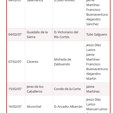
04/02/07
Salamanca
D. Julio Robles
Jaime
Martínez
Francisco
Buenaventura
Alejandro
Sánchez
Guadalix de la
D. Victoriano del
04/02/07
Tulio Salguero
Sierra
Río Cortés
Jesús Díez
Larios
Jaime
Moheda de
Martínez
07/02/07
Cáceres
Zalduendo
Francisco
Buenaventura
Alejandro
Martín
Jerez de los
Jaime
15/02/07
Conde de la Corte
Caballeros
Martínez
Jesús Díez
Larios
16/02/07
Alconchel
D. Arcadio Albarrán
Manuel Larios