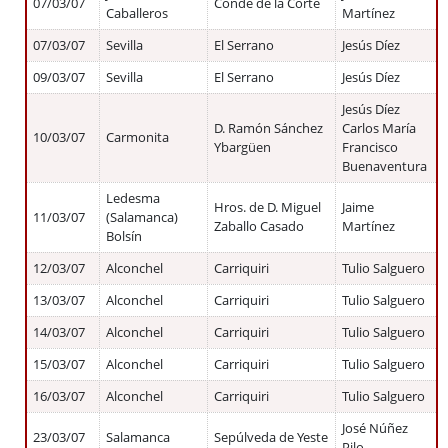
07/03/07
Conde de la Corte
Caballeros
Martínez
07/03/07
Sevilla
El Serrano
Jesús Díez
09/03/07
Sevilla
El Serrano
Jesús Díez
Jesús Díez
D. Ramón Sánchez
Carlos María
10/03/07
Carmonita
Ybargüen
Francisco
Buenaventura
Ledesma
Hros. de D. Miguel
Jaime
11/03/07
(Salamanca)
Zaballo Casado
Martínez
Bolsín
12/03/07
Alconchel
Carriquiri
Tulio Salguero
13/03/07
Alconchel
Carriquiri
Tulio Salguero
14/03/07
Alconchel
Carriquiri
Tulio Salguero
15/03/07
Alconchel
Carriquiri
Tulio Salguero
16/03/07
Alconchel
Carriquiri
Tulio Salguero
José Núñez
23/03/07
Salamanca
Sepúlveda de Yeste
Pilo