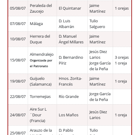
Peraleda del
Jaime
05/08/07
El Quintanar
1 orejas
Zaucejo
Martínez
D. Luis
Tulio
07/08/07
Málaga
Albarrán
Salguero
Herrera del
D. Manuel
Jaime
10/08/07
Duque
Ángel Millares
Martínez
Jesús Diez
Almendralejo
D. Bernardino
Larios
3 orejas
15/08/07
Organizada por
Píriz
Jorge García
1 oreja
el Patronato
de la Peña
Guijuelo
Hnos. Zorita­
Jaime
19/08/07
1 oreja
(Salamanca)
Francés
Martínez
Jorge García
22/08/07
Torremejias
Río Grande
de la Peña
Aire Sur L
Jesús Diez
24/08/07
´Dour
Los Maños
1 oreja
Larios
(Francia)
Arauzo de la
D. Pablo
Tulio
25/08/07