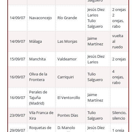
Salguero
Jesús Diez
2 orejas
Larios
2
14/09/07
Navaconcejo
Río Grande
Tulio
orejas,
Salguero
rabo
vuelta
Jaime
14/09/07
Málaga
Las Monjas
al
Martínez
ruedo
Jesús Diez
15/09/07
Manchita
Valdeamor
2 orejas
Larios
4
Oliva de la
Tulio
16/09/07
Carriquiri
orejas,
Frontera
Salguero
rabo
Perales de
Jaime
16/09/07
Tajuña
El Ventorcillo
Martínez
(Madrid)
Vila Franca de
Tulio
Silencio,
23/09/07
Pontes Días
Xira
Salguero
silencio
Roquetas de
D. Manolo
Jesús Díez
29/09/07
1 oreja