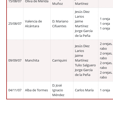
15/08/07
Oliva de Mérida
Muñoz
Martínez
Jesús Diez
Larios
1 oreja
Valencia de
D. Mariano
Jaime
25/08/07
1 oreja
Alcántara
Cifuentes
Martínez
1 oreja
Jorge García
de la Peña
2 orejas,
Jesús Diez
rabo
Larios
2 orejas,
Jaime
rabo
09/09/07
Manchita
Carriquini
Martínez
2 orejas,
Tulio Salguero
rabo
Jorge García
2 orejas,
de la Peña
rabo
D. José
04/11/07
Alba de Tormes
Ignacio
Carlos María
1 oreja
Méndez