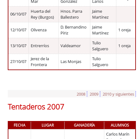
Mar
González
Larios
Huerta del
Hnos. Parra
Jaime
06/10/07
Rey (Burgos)
Ballestero
Martínez
D. Bernandino
Jaime
12/10/07
Olivenza
1 oreja
Píriz
Martínez
Tulio
13/10/07
Entrerríos
Valdeamor
1 oreja
Salguero
Jerez de la
Tulio
27/10/07
Las Monjas
Frontera
Salguero
2008
2009
2010 y siguientes
Tentaderos 2007
FECHA
LUGAR
GANADERÍA
ALUMNOS
Carlos Marín