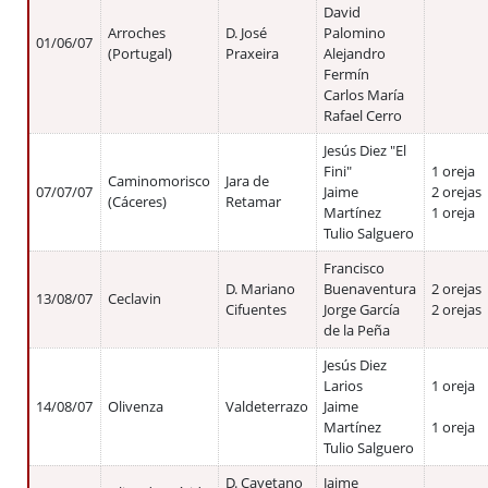
David
Arroches
D. José
Palomino
01/06/07
(Portugal)
Praxeira
Alejandro
Fermín
Carlos María
Rafael Cerro
Jesús Diez "El
Fini"
1 oreja
Caminomorisco
Jara de
07/07/07
Jaime
2 orejas
(Cáceres)
Retamar
Martínez
1 oreja
Tulio Salguero
Francisco
D. Mariano
Buenaventura
2 orejas
13/08/07
Ceclavin
Cifuentes
Jorge García
2 orejas
de la Peña
Jesús Diez
Larios
1 oreja
14/08/07
Olivenza
Valdeterrazo
Jaime
Martínez
1 oreja
Tulio Salguero
D. Cayetano
Jaime