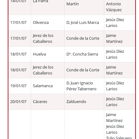
14/01/07
La Parra
Martín
Antonio
Vázquez
Jesús Díez
17/01/07
Olivenza
D. José Luis Marca
Larios
Jerez de los
Jaime
17/01/07
Conde de la Corte
Caballeros
Martínez
Jesús Díez
18/01/07
Huelva
Dª. Concha Sierra
Larios
Jerez de los
Jaime
18/01/07
Conde de la Corte
Caballeros
Martínez
D. Juan Ignacio
Jesús Díez
19/01/07
Salamanca
Pérez Tabernero
Larios
Jesús Díez
20/01/07
Cáceres
Zalduendo
Larios
Jaime
Martínez
Jesús Díez
Larios
Tulio Salguero