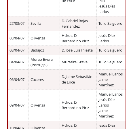
de Erice
Pilo
Jesús Díez
Larios
D. Gabriel Rojas
27/03/07
Sevilla
Tulio Salguero
Fernández
Hdros. D.
Jesús Díez
03/04/07
Olivenza
Bernardino Píriz
Larios
03/04/07
Badajoz
D. José Luis Iniesta
Tulio Salguero
Morao Evora
04/04/07
Murteira Grave
Tulio Salguero
(Portugal)
Manuel Larios
D. Jaime Sebastián
06/04/07
Cáceres
Jaime
de Erice
Martínez
Manuel Larios
Jesús Díez
Hdros. D.
09/04/07
Olivenza
Larios
Bernardino Píriz
Jaime
Martínez
Hdros. D.
Jesús Díez
10/04/07
Olivenza