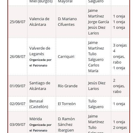
Miel (Burgos)
Mayoral
Salguero
Jaime
Martínez
1 oreja
Valencia de
D. Mariano
25/08/07
Jorge García
1 oreja
Alcántara
Cifuentes
Jesús Diez
1 oreja
Larios
Jaime
3 orejas
Valverde de
Martínez
4
Leganés
Tulio
26/08/07
Carriquiri
orejas,
Salguero
Organizada por
rabo
Carlos
el Patronato
1 oreja
María
2
Santiago de
Jesús Diez
01/09/07
Río Grande
orejas,
Alcántara
Larios
rabo
Benasal
Tulio
02/09/07
El Torreón
1 oreja
(Castellón)
Salguero
Jaime
Mérida
D. Ramón
Martínez
1 oreja
03/09/07
Sánchez
Organizada por
Tulio
2 orejas
Ibargüen
el Patronato