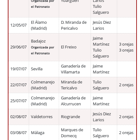
Ybargüen
Larios
Organizada por
Tulio
el Patronato
Salguero
El Álamo
D. Miranda de
Jesús Diez
12/05/07
(Madrid)
Pericalvo
Larios
Jaime
Badajoz
Martínez
3 orejas
29/06/07
El Freixo
Organizada por
Tulio
3 orejas
el Patronato
Salguero
Ganadería de
Jaime
19/07/07
Sevilla
Villamarta
Martínez
Colmenarejo
Miranda de
Tulio
22/07/07
2 orejas
(Madrid)
Tericalvo
Salguero
Colmenarejo
Ganadería de
Jaime
25/07/07
(Madrid)
Alcurrucen
Martínez
Jesús Diez
02/08/07
Valdetorres
Riogrande
2 orejas
Larios
Marques de
Tulio
03/08/07
Málaga
2 orejas
Domecq
Salguero