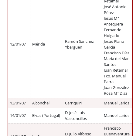
Retamal
José Antonio
Pérez
Jesús Mª
Antequera
Fernando
Holgado
Ramón Sánchez
Jesús Plano
12/01/07
Mérida
Ybargüen
García
Francisco Díaz
María del Mar
Santos
Juan Retamar
Fco. Manuel
Parra
Juan González
Rosa Mª Díaz
13/01/07
Alconchel
Carriquiri
Manuel Larios
D. José Luis
14/01/07
Elvas (Portugal)
Manuel Larios
Vasconcillos
Francisco
D. Julio Alfonso
Buenaventura