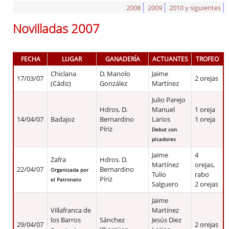
Plazas de Toros
2008
2009
2010 y siguientes
Ganaderías
Novilladas 2007
Eventos taurinos
Extremadura y los toros
Peñas y Clubes Taurinos
FECHA
LUGAR
GANADERÍA
ACTUANTES
TROFEO
Chiclana
D. Manolo
Jaime
17/03/07
2 orejas
(Cádiz)
González
Martínez
Julio Parejo
Hdros. D.
Manuel
1 oreja
14/04/07
Badajoz
Bernardino
Larios
1 oreja
Píriz
Debut con
picadores
Jaime
4
Zafra
Hdros. D.
Martínez
orejas,
22/04/07
Bernardino
Organizada por
Tulio
rabo
Píriz
el Patronato
Salguero
2 orejas
Jaime
Villafranca de
Martínez
los Barros
Sánchez
Jesús Diez
29/04/07
2 orejas