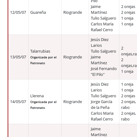
Pilo
Jaime
2 orejas
12/05/07
Guareña
Riogrande
Martínez
2 orejas
Tulio Salguero
1 oreja
Carlos María
1 oreja
Rafael Cerro
Jesús Diez
Larios
2
Talarrubias
Tulio Salguero
orejas,r
13/05/07
Riogrande
Jaime
Organizada por el
2
Martínez
Patronato
orejas,r
José Fernando
1 oreja
"El Pilo"
Jesús Diez
1 oreja
Larios
1 oreja
Llerena
Tulio Salguero
2 orejas
14/05/07
Riogrande
Jorge García
2 orejas,
Organizada por el
de la Peña
rabo
Patronato
Carlos Maria
2 orejas,
Rafael Cerro
rabo
Jaime
Martínez