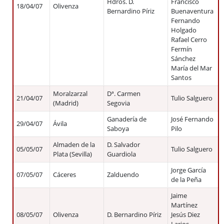
Hdros. D.
Francisco
18/04/07
Olivenza
Bernardino Píriz
Buenaventura
Fernando
Holgado
Rafael Cerro
Fermín
Sánchez
María del Mar
Santos
Moralzarzal
Dª. Carmen
21/04/07
Tulio Salguero
(Madrid)
Segovia
Ganadería de
José Fernando
29/04/07
Ávila
Saboya
Pilo
Almaden de la
D. Salvador
05/05/07
Tulio Salguero
Plata (Sevilla)
Guardiola
Jorge García
07/05/07
Cáceres
Zalduendo
de la Peña
Jaime
Martínez
08/05/07
Olivenza
D. Bernardino Píriz
Jesús Diez