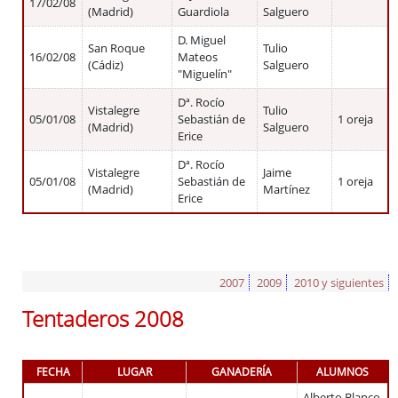
17/02/08
(Madrid)
Guardiola
Salguero
D. Miguel
San Roque
Tulio
16/02/08
Mateos
(Cádiz)
Salguero
"Miguelín"
Dª. Rocío
Vistalegre
Tulio
05/01/08
Sebastián de
1 oreja
(Madrid)
Salguero
Erice
Dª. Rocío
Vistalegre
Jaime
05/01/08
Sebastián de
1 oreja
(Madrid)
Martínez
Erice
2007
2009
2010 y siguientes
Tentaderos 2008
FECHA
LUGAR
GANADERÍA
ALUMNOS
Alberto Blanco