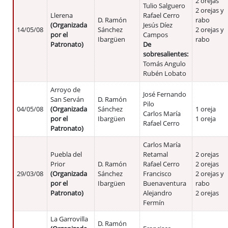
2 orejas
Tulio Salguero
2 orejas y
Llerena
Rafael Cerro
D. Ramón
rabo
(Organizada
Jesús Díez
14/05/08
Sánchez
2 orejas y
por el
Campos
Ibargüen
rabo
Patronato)
De
sobresalientes:
Tomás Angulo
Rubén Lobato
Arroyo de
José Fernando
San Serván
D. Ramón
Pilo
04/05/08
(Organizada
Sánchez
1 oreja
Carlos María
por el
Ibargüen
1 oreja
Rafael Cerro
Patronato)
Carlos María
Puebla del
Retamal
2 orejas
Prior
D. Ramón
Rafael Cerro
2 orejas
29/03/08
(Organizada
Sánchez
Francisco
2 orejas y
por el
Ibargüen
Buenaventura
rabo
Patronato)
Alejandro
2 orejas
Fermín
La Garrovilla
D. Ramón