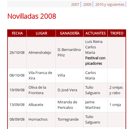
Plazas de Toros
2007
2009
2010 y siguientes
Ganaderías
Novilladas 2008
Eventos taurinos
Extremadura y los toros
Peñas y Clubes Taurinos
FECHA
LUGAR
GANADERÍA
ACTUANTES
TROFEO
Luis Reina
Carlos
D. Bernardino
26/10/08
Almendralejo
María
Píriz
Festival con
picadores
Vila Franca de
Carlos
08/10/08
Viña
Xira
María
Oliva de la
Tulio
2 orejas
19/09/08
D. José Vera
Frontera
Salguero
y rabo
Miranda de
Jaime
13/09/08
Albacete
1 oreja
Pericalvo
Martínez
Tulio
08/09/08
Hornachos
Torregrande
Salguero