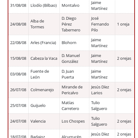
Jaime
31/08/08
Llodío (Bilbao)
Montalvo
Martínez
D. Diego
José
Alba de
24/08/08
Pérez
Fernando
1 oreja
Tormes
Tabernero
Pilo
Jaime
22/08/08
Arles (Francia)
Blohorn
Martínez
D. Manuel
Jaime
15/08/08
Cabeza la Vaca
2 orejas
González
Martínez
Fuente de
D. Juan
Jaime
03/08/08
León
Puerta
Martínez
Mirande de
Jesús Díez
26/07/08
Colmenarejo
2 orejas
Pericalvo
Larios
Matías
Tulio
25/07/08
Guijuelo
Carretero
Salguero
Tulio
24/07/08
Valencia
Los Chospes
2 orejas
Salguero
Jesús Díez
2 orejas
18/07/08
Badajoz
Alcurrucén