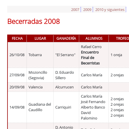
2007
2009
2010 y siguientes
Becerradas 2008
FECHA
LUGAR
GANADERÍA
ALUMNOS
TROFEO
Rafael Cerro
Encuentro
26/10/08
Tobarra
"El Serrano"
1 oreja
Final de
Becerristas
Mozoncillo
D. Eduardo
27/09/08
Carlos María
2 orejas
(Segovia)
Sillero
20/09/08
Valencia
Alcurrucen
Carlos María
Carlos María
2 orejas
José Fernando
Guadiana del
2 orejas
14/09/08
Carriquiri
Alberto Banco
Caudillo
2 orejas
David
2 orejas
Palomino
D. Antonio