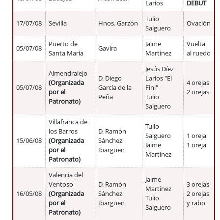
Larios
DEBUT
Tulio
17/07/08
Sevilla
Hnos. Garzón
Ovación
Salguero
Puerto de
Jaime
Vuelta
05/07/08
Gavira
Santa María
Martínez
al ruedo
Jesús Díez
Almendralejo
D. Diego
Larios "El
(Organizada
4 orejas
05/07/08
García de la
Fini"
por el
2 orejas
Peña
Tulio
Patronato)
Salguero
Villafranca de
Tulio
los Barros
D. Ramón
Salguero
1 oreja
15/06/08
(Organizada
Sánchez
Jaime
1 oreja
por el
Ibargüen
Martínez
Patronato)
Valencia del
Jaime
Ventoso
D. Ramón
3 orejas
Martínez
16/05/08
(Organizada
Sánchez
2 orejas
Tulio
por el
Ibargüen
y rabo
Salguero
Patronato)