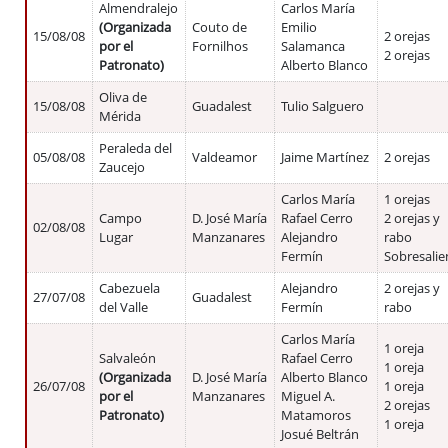
Almendralejo
Carlos María
(Organizada
Couto de
Emilio
15/08/08
2 orejas
por el
Fornilhos
Salamanca
2 orejas
Patronato)
Alberto Blanco
Oliva de
15/08/08
Guadalest
Tulio Salguero
Mérida
Peraleda del
05/08/08
Valdeamor
Jaime Martínez
2 orejas
Zaucejo
Carlos María
1 orejas
Campo
D. José María
Rafael Cerro
2 orejas y
02/08/08
Lugar
Manzanares
Alejandro
rabo
Fermín
Sobresalie
Cabezuela
Alejandro
2 orejas y
27/07/08
Guadalest
del Valle
Fermín
rabo
Carlos María
1 oreja
Salvaleón
Rafael Cerro
1 oreja
(Organizada
D. José María
Alberto Blanco
26/07/08
1 oreja
por el
Manzanares
Miguel A.
2 orejas
Patronato)
Matamoros
1 oreja
Josué Beltrán