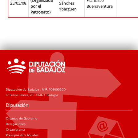
(Organizada
Francisco
23/03/08
Sánchez
por el
Buenaventura
Ybargüen
Patronato)
Diputación de Badajoz - NIF: P0600000D
c/ Felipe Checa, 23 - 06071 Badajoz
Diputación
Órganos de Gobierno
Delegaciones
Organigrama
Presupuestos Anuales