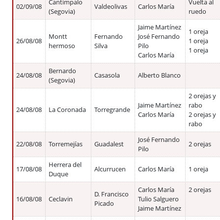
Cantimpalo
Vuelta al
02/09/08
Valdeolivas
Carlos María
(Segovia)
ruedo
Jaime Martínez
1 oreja
Montt
Fernando
José Fernando
26/08/08
1 oreja
hermoso
Silva
Pilo
1 oreja
Carlos María
Bernardo
24/08/08
Casasola
Alberto Blanco
(Segovia)
2 orejas y
Jaime Martínez
rabo
24/08/08
La Coronada
Torregrande
Carlos María
2 orejas y
rabo
José Fernando
22/08/08
Torremejías
Guadalest
2 orejas
Pilo
Herrera del
17/08/08
Alcurrucen
Carlos María
1 oreja
Duque
Carlos María
2 orejas
D. Francisco
16/08/08
Ceclavin
Tulio Salguero
Picado
Jaime Martínez