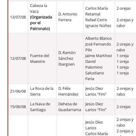
Cabeza la
Carlos María
2 orejas
Vaca
D. Antonio
Retamal
13/07/08
(Organizada
Ferrera
Rafael Cerro
2 orejas y
por el
Ignacio Núñez
rabo
Patronato)
Alberto Blanco
José Fernando
2 orejas y
Pilo
rabo
D. Ramón
Fuente del
Jaime Martínez
1 oreja
12/07/08
Sánchez
Maestre
David
1 oreja
Ibargüen
Palomino
1 oreja
Salustiano
1 oreja
Feria
La Roca de la
D. Félix
Jesús Diez
2 orejas y
21/06/08
Sierra
Hernández
Larios "Fini"
rabo
La Nava de
Dehesa de
Jesús Diez
15/06/08
2 orejas
Santiago
Guadarrama
Larios "Fini"
2 orejas y
Jesús Díez
rabo
Larios
2 orejas y
Carlos María