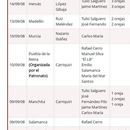
Tulio Salguero
3 orejas
14/09/08
Hervás
López
Jaime Martínez
3 orejas
Gibaja
Ruiz
Tulio Salguero
2 orejas
13/09/08
Medellín
Meléndez
José Fernando
2 orejas
Nazario
10/09/08
Murcia
Carlos María
Ibáñez
Rafael Cerro
Puebla de la
Manuel Silva
Reina
"El Lili"
10/09/08
(Organizada
Carriquiri
Emilio
por el
Salamanca
Patronato)
María del Mar
Santos
Tulio Salguero
1 oreja
José
2 orejas
09/09/08
Manchita
Carriquiri
Fernández Pilo
1 oreja
Jaime Martínez
Carlos María
09/09/08
Salamanca
Rafael Cerro