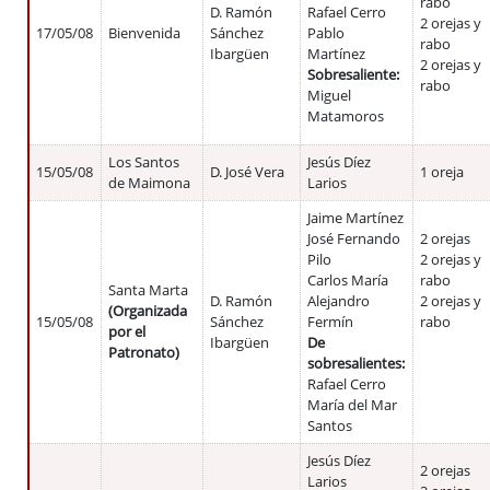
rabo
D. Ramón
Rafael Cerro
2 orejas y
17/05/08
Bienvenida
Sánchez
Pablo
rabo
Ibargüen
Martínez
2 orejas y
Sobresaliente:
rabo
Miguel
Matamoros
Los Santos
Jesús Díez
15/05/08
D. José Vera
1 oreja
de Maimona
Larios
Jaime Martínez
José Fernando
2 orejas
Pilo
2 orejas y
Carlos María
rabo
Santa Marta
D. Ramón
Alejandro
2 orejas y
(Organizada
15/05/08
Sánchez
Fermín
rabo
por el
Ibargüen
De
Patronato)
sobresalientes:
Rafael Cerro
María del Mar
Santos
Jesús Díez
2 orejas
Larios