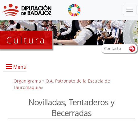
Menú
Cultura
Contacto
Menú
Organigrama
»
O.A.
Patronato de la Escuela de
Tauromaquia
»
Portada
Novilladas, Tentaderos y
Convocatoria de participación al XIV Certamen "Trofeo
Becerradas
Diputación de Badajoz"
Información sobre la Escuela
Actividades