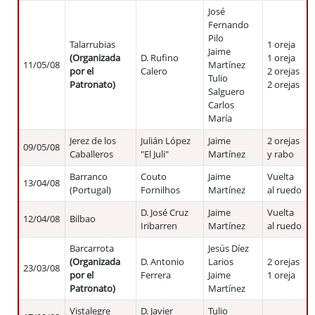
José
Fernando
Pilo
Talarrubias
1 oreja
Jaime
(Organizada
D. Rufino
1 oreja
11/05/08
Martínez
por el
Calero
2 orejas
Tulio
Patronato)
2 orejas
Salguero
Carlos
María
Jerez de los
Julián López
Jaime
2 orejas
09/05/08
Caballeros
"El Juli"
Martínez
y rabo
Barranco
Couto
Jaime
Vuelta
13/04/08
(Portugal)
Fornilhos
Martínez
al ruedo
D. José Cruz
Jaime
Vuelta
12/04/08
Bilbao
Iribarren
Martínez
al ruedo
Barcarrota
Jesús Díez
(Organizada
D. Antonio
Larios
2 orejas
23/03/08
por el
Ferrera
Jaime
1 oreja
Patronato)
Martínez
Vistalegre
D. Javier
Tulio