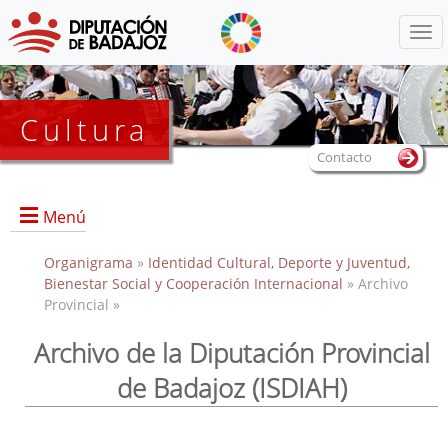
Menú
Cultura
Contacto
Menú
Organigrama
»
Identidad Cultural, Deporte y Juventud,
Bienestar Social y Cooperación Internacional
» Archivo
Provincial »
Portada
Archivo de la Diputación Provincial
de Badajoz (ISDIAH)
Dirección, contacto, horario, funciones, local e instalaciones,
y servicios.
Historia del Archivo