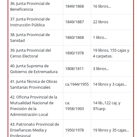
36. Junta Provincial de
1849/1868
16 libros...
Beneficencia
37. Junta Provincial de
1849/1887
22 libros
Instrucción Pública
38. Junta Provincial de
1860/1868
1 libro...
Sanidad
39. Junta Provincial del
19 libros, 155 cajas y
1890/1978
Censo Electoral
4 carpetas.
40. Junta Suprema de
1808/1811
3 libros...
Gobierno de Extremadura
41. Junta Técnica de Obras
ca.1944/1955
14 libros y 3 cajas...
Sanitarias Provinciales
42. Oficina Provincial de la
Mutualidad Nacional de
ca.
14 lib.,122 caj. y
Previsión de la
1958/1993
97carp.
Administración Local
43. Patronato Provincial de
Enseñanzas Media y
1950/1978
19 libros y 35 cajas...
Profesional