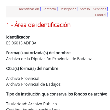
Reglamento y Procedimientos
Identificación
Contacto
Descripción
Acceso
Servicios
Recursos
Control
Enlaces de interés
1 - Área de identificación
Identificador
Asistencia Técnica a Archivos Municipales
ES.06015.ADPBA
Documento del Mes
Forma(s) autorizada(s) del nombre
Exposiciones
Archivo de la Diputación Provincial de Badajoz
Formación y colaboración con la Facultad de Ciencias de la
Documentación y la Comunicación de la Uex
Otra(s) forma(s) del nombre
Visitas en grupo
Archivo Provincial
Otras Actividades
Archivo Provincial de Badajoz
Tipo de institución que conserva los fondos de archivo
Archivo de la Diputación Provincial de Badajoz (ISDIAH)
Titularidad: Archivo Público
Guía del Archivo de la Diputación Provincial de Badajoz
Gestión: Administración Local