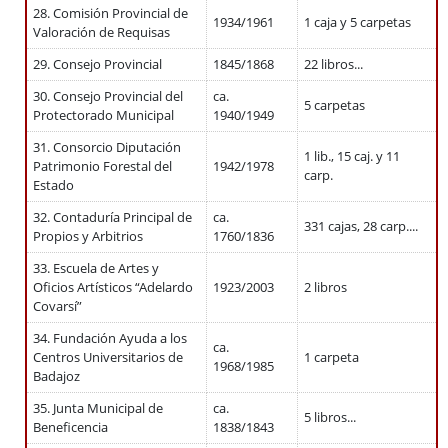
28. Comisión Provincial de
1934/1961
1 caja y 5 carpetas
Valoración de Requisas
29. Consejo Provincial
1845/1868
22 libros...
30. Consejo Provincial del
ca.
5 carpetas
Protectorado Municipal
1940/1949
31. Consorcio Diputación
1 lib., 15 caj. y 11
Patrimonio Forestal del
1942/1978
carp.
Estado
32. Contaduría Principal de
ca.
331 cajas, 28 carp....
Propios y Arbitrios
1760/1836
33. Escuela de Artes y
Oficios Artísticos “Adelardo
1923/2003
2 libros
Covarsí”
34. Fundación Ayuda a los
ca.
Centros Universitarios de
1 carpeta
1968/1985
Badajoz
35. Junta Municipal de
ca.
5 libros...
Beneficencia
1838/1843