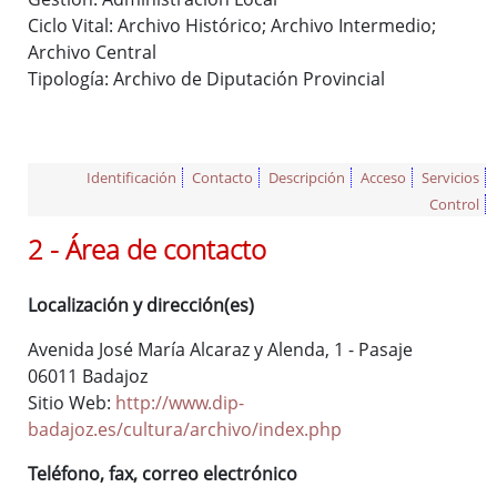
(ISAD-G)
Ciclo Vital: Archivo Histórico; Archivo Intermedio;
Fondos documentales
Archivo Central
Cuadro de Clasificación
Tipología: Archivo de Diputación Provincial
Gestión Documental
Biblioteca auxiliar
Publicaciones
Identificación
Contacto
Descripción
Acceso
Servicios
Control
2 - Área de contacto
Portal de Archivo
Biblioteca Auxiliar
Localización y dirección(es)
Archivo digital
Avenida José María Alcaraz y Alenda, 1 - Pasaje
Boletín Oficial de la Provincia de Badajoz (desde 1835)
06011 Badajoz
Histórico de diputados
Sitio Web:
http://www.dip-
Solicitud de información
badajoz.es/cultura/archivo/index.php
Teléfono, fax, correo electrónico