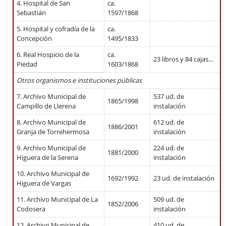
4. Hospital de San
ca.
Sebastián
1597/1868
5. Hospital y cofradía de la
ca.
Concepción
1495/1833
6. Real Hospicio de la
ca.
23 libros y 84 cajas...
Piedad
1603/1868
Otros organismos e instituciones públicas
7. Archivo Municipal de
537 ud. de
1865/1998
Campillo de Llerena
instalación
8. Archivo Municipal de
612 ud. de
1886/2001
Granja de Torrehermosa
instalación
9. Archivo Municipal de
224 ud. de
1881/2000
Higuera de la Serena
instalación
10. Archivo Municipal de
1692/1992
23 ud. de instalación
Higuera de Vargas
11. Archivo Municipal de La
509 ud. de
1852/2006
Codosera
instalación
12. Archivo Municipal de
410 ud. de