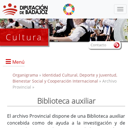
Menú
Cultura
Contacto
Menú
Organigrama
»
Identidad Cultural, Deporte y Juventud,
Bienestar Social y Cooperación Internacional
» Archivo
Provincial »
Portada
Biblioteca auxiliar
Dirección, contacto, horario, funciones, local e instalaciones,
El archivo Provincial dispone de una Biblioteca auxiliar
y servicios.
concebida como de ayuda a la investigación y de
Historia del Archivo