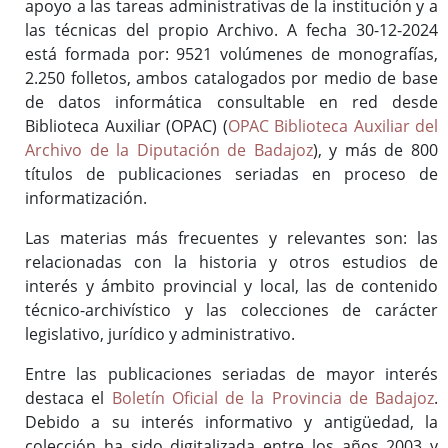
apoyo a las tareas administrativas de la institución y a
Reglamento y Procedimientos
las técnicas del propio Archivo. A fecha 30-12-2024
está formada por: 9521 volúmenes de monografías,
Recursos
2.250 folletos, ambos catalogados por medio de base
Enlaces de interés
de datos informática consultable en red desde
Biblioteca Auxiliar (OPAC) (
OPAC Biblioteca Auxiliar del
Archivo de la Diputación de Badajoz
), y más de 800
Asistencia Técnica a Archivos Municipales
títulos de publicaciones seriadas en proceso de
Documento del Mes
informatización.
Exposiciones
Las materias más frecuentes y relevantes son: las
Formación y colaboración con la Facultad de Ciencias de la
relacionadas con la historia y otros estudios de
Documentación y la Comunicación de la Uex
interés y ámbito provincial y local, las de contenido
Visitas en grupo
técnico-archivístico y las colecciones de carácter
Otras Actividades
legislativo, jurídico y administrativo.
Entre las publicaciones seriadas de mayor interés
destaca el
Boletín Oficial de la Provincia de Badajoz
.
Archivo de la Diputación Provincial de Badajoz (ISDIAH)
Debido a su interés informativo y antigüedad, la
Guía del Archivo de la Diputación Provincial de Badajoz
colección ha sido digitalizada entre los años 2003 y