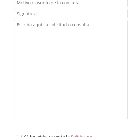
(ISAD-G)
Fondos documentales
Cuadro de Clasificación
Gestión Documental
Biblioteca auxiliar
Publicaciones
Portal de Archivo
Biblioteca Auxiliar
Archivo digital
Boletín Oficial de la Provincia de Badajoz (desde 1835)
Histórico de diputados
Solicitud de información
Sí, he leído y acepto la
Política de