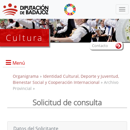
Menú
Cultura
Contacto
Menú
Organigrama
»
Identidad Cultural, Deporte y Juventud,
Bienestar Social y Cooperación Internacional
» Archivo
Provincial »
Portada
Solicitud de consulta
Dirección, contacto, horario, funciones, local e instalaciones,
y servicios.
Datos del Solicitante
Historia del Archivo