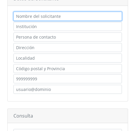
Reglamento y Procedimientos
Recursos
Enlaces de interés
Asistencia Técnica a Archivos Municipales
Documento del Mes
Exposiciones
Formación y colaboración con la Facultad de Ciencias de la
Documentación y la Comunicación de la Uex
Visitas en grupo
Otras Actividades
Consulta
Archivo de la Diputación Provincial de Badajoz (ISDIAH)
Guía del Archivo de la Diputación Provincial de Badajoz