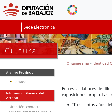
Sede Electrónica
Cultura
Organigrama
»
Identidad C
Archivo Provincial
Portada
Entres las labores de dif
Información General del
exposiciones propio. Las 
Archivo
"Trescientos años del
Dirección, contacto,