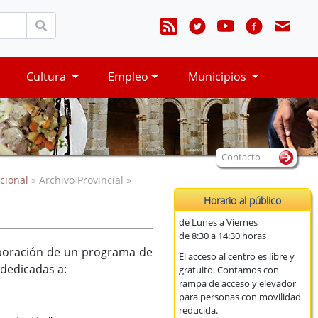
Cultura
Empleo
Municipios
Contacto
cional
» Archivo Provincial »
Horario al público
de Lunes a Viernes
de 8:30 a 14:30 horas
laboración de un programa de
El acceso al centro es libre y
 dedicadas a:
gratuito. Contamos con
rampa de acceso y elevador
para personas con movilidad
reducida.