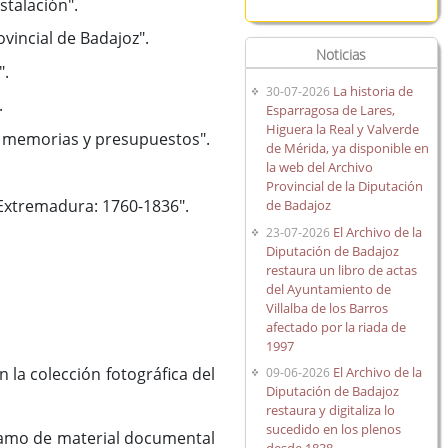
stalación".
vincial de Badajoz".
Noticias
".
La historia de
30-07-2026
.
Esparragosa de Lares,
Higuera la Real y Valverde
s, memorias y presupuestos".
de Mérida, ya disponible en
la web del Archivo
Provincial de la Diputación
e Extremadura: 1760-1836".
de Badajoz
El Archivo de la
23-07-2026
Diputación de Badajoz
restaura un libro de actas
del Ayuntamiento de
Villalba de los Barros
afectado por la riada de
1997
 la colección fotográfica del
El Archivo de la
09-06-2026
Diputación de Badajoz
restaura y digitaliza lo
sucedido en los plenos
tamo de material documental