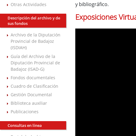
y bibliográfico.
Otras Actividades
Exposiciones Virtu
Descripción del archivo y de
sus fondos
Archivo de la Diputación
Provincial de Badajoz
(ISDIAH)
Guía del Archivo de la
Diputación Provincial de
Badajoz (ISAD-G)
Fondos documentales
Cuadro de Clasificación
Gestión Documental
Biblioteca auxiliar
Publicaciones
Consultas en línea