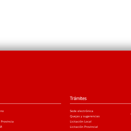
Trámites
ano
Sede electrónica
Quejas y sugerencias
a Provincia
Licitación Local
AR
Licitación Provincial