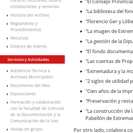
horario, funciones, local e
"El Consejo Provincia
instalaciones, y servicios.
"La biblioteca del fo
Historia del Archivo
"Florencio Ger y Lóbe
Reglamento y
Procedimientos
"La imagen de Extrem
Recursos
"La gestión de la Di
Enlaces de interés
"El fondo documental 
Servicios y Actividades
"Las cuentas de Propi
Asistencia Técnica a
"Extremadura y la mo
Archivos Municipales
"2 siglos de utilidad
Documento del Mes
"Cien años de la Impr
Exposiciones
"Preservación y rest
Formación y colaboración
con la Facultad de Ciencias
"La construcción de l
de la Documentación y la
Pabellón de Extremad
Comunicación de la Uex
Visitas en grupo
Por otro lado, colabora c