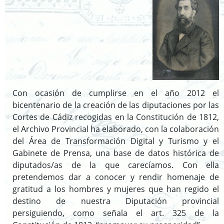
Reglamento y Procedimientos
Recursos
Enlaces de interés
Asistencia Técnica a Archivos Municipales
Con ocasión de cumplirse en el año 2012 el
Documento del Mes
bicentenario de la creación de las diputaciones por las
Exposiciones
Cortes de Cádiz recogidas en la Constitución de 1812,
Formación y colaboración con la Facultad de Ciencias de la
el Archivo Provincial ha elaborado, con la colaboración
Documentación y la Comunicación de la Uex
del Área de Transformación Digital y Turismo y el
Visitas en grupo
Gabinete de Prensa, una base de datos histórica de
Otras Actividades
diputados/as de la que carecíamos. Con ella
pretendemos dar a conocer y rendir homenaje de
gratitud a los hombres y mujeres que han regido el
destino de nuestra Diputación provincial
Archivo de la Diputación Provincial de Badajoz (ISDIAH)
persiguiendo, como señala el art. 325 de la
Guía del Archivo de la Diputación Provincial de Badajoz