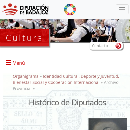
Menú
Cultura
Contacto
Menú
Organigrama
»
Identidad Cultural, Deporte y Juventud,
Bienestar Social y Cooperación Internacional
» Archivo
Provincial »
Portada
Histórico de Diputados
Dirección, contacto, horario, funciones, local e instalaciones,
y servicios.
Historia del Archivo