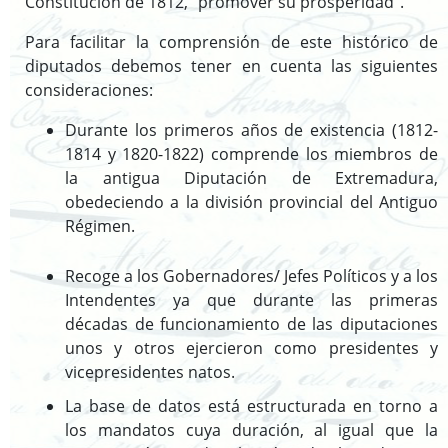
Constitución de 1812, “promover su prosperidad”.
(ISAD-G)
Fondos documentales
Para facilitar la comprensión de este histórico de
diputados debemos tener en cuenta las siguientes
Cuadro de Clasificación
consideraciones:
Gestión Documental
Biblioteca auxiliar
Durante los primeros años de existencia (1812-
Publicaciones
1814 y 1820-1822) comprende los miembros de
la antigua Diputación de Extremadura,
obedeciendo a la división provincial del Antiguo
Régimen.
Portal de Archivo
Biblioteca Auxiliar
Recoge a los Gobernadores/ Jefes Políticos y a los
Archivo digital
Intendentes ya que durante las primeras
Boletín Oficial de la Provincia de Badajoz (desde 1835)
décadas de funcionamiento de las diputaciones
unos y otros ejercieron como presidentes y
Histórico de diputados
vicepresidentes natos.
Solicitud de información
La base de datos está estructurada en torno a
los mandatos cuya duración, al igual que la