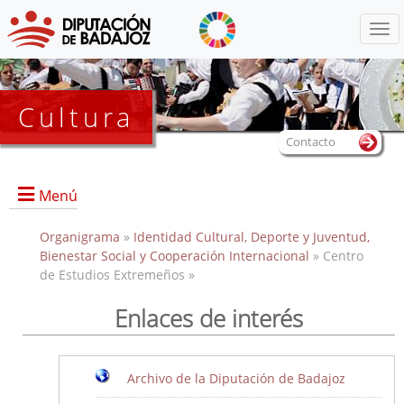
Menú
Cultura
Contacto
Menú
Organigrama
»
Identidad Cultural, Deporte y Juventud,
Bienestar Social y Cooperación Internacional
» Centro
de Estudios Extremeños »
Portada
Información General
Enlaces de interés
Objetivos
Servicios
Archivo de la Diputación de Badajoz
Colecciones