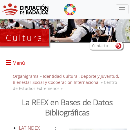
Menú
Cultura
Contacto
Menú
Organigrama
»
Identidad Cultural, Deporte y Juventud,
Bienestar Social y Cooperación Internacional
» Centro
de Estudios Extremeños »
Portada
Información General
La REEX en Bases de Datos
Objetivos
Bibliográficas
Servicios
Colecciones
LATINDEX
: