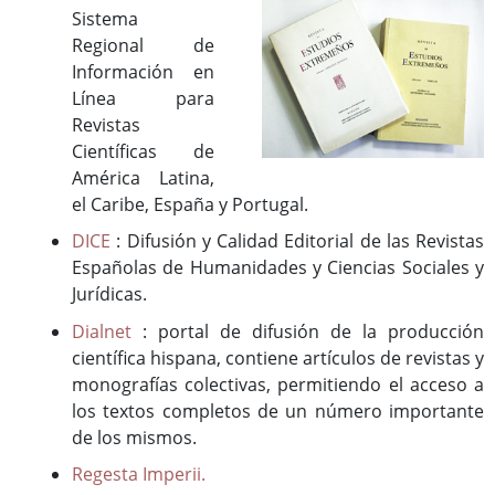
Publicaciones del CEEX
Sistema
Enlaces de interés
Regional de
Información en
Donaciones
Línea para
Revistas
Científicas de
Catálogo del Centro de Estudios Extremeños
América Latina,
Seudónimos de autores extremeños
el Caribe, España y Portugal.
DICE
: Difusión y Calidad Editorial de las Revistas
Españolas de Humanidades y Ciencias Sociales y
Revista de Estudios Extremeños
Jurídicas.
Historia de la Revista
Dialnet
: portal de difusión de la producción
Normas de envío
científica hispana, contiene artículos de revistas y
La Reex en BD Bibliográficas
monografías colectivas, permitiendo el acceso a
los textos completos de un número importante
de los mismos.
Regesta Imperii.