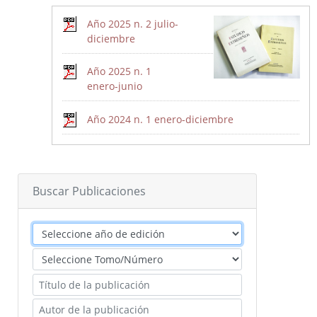
Publicaciones del CEEX
Año 2025 n. 2 julio-
Enlaces de interés
diciembre
Donaciones
Año 2025 n. 1
enero-junio
Catálogo del Centro de Estudios Extremeños
Año 2024 n. 1 enero-diciembre
Seudónimos de autores extremeños
Revista de Estudios Extremeños
Buscar Publicaciones
Historia de la Revista
Normas de envío
La Reex en BD Bibliográficas