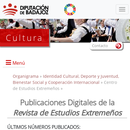
Menú
Cultura
Contacto
Menú
Organigrama
»
Identidad Cultural, Deporte y Juventud,
Bienestar Social y Cooperación Internacional
» Centro
de Estudios Extremeños »
Portada
Información General
Publicaciones Digitales de la
Objetivos
Revista de Estudios Extremeños
Servicios
Colecciones
ÚLTIMOS NÚMEROS PUBLICADOS: