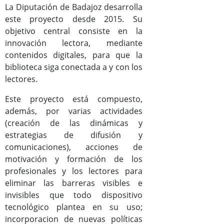
Publicaciones del CEEX
La Diputación de Badajoz desarrolla
este proyecto desde 2015. Su
Enlaces de interés
objetivo central consiste en la
Donaciones
innovación lectora, mediante
contenidos digitales, para que la
biblioteca siga conectada a y con los
Catálogo del Centro de Estudios Extremeños
lectores.
Seudónimos de autores extremeños
Este proyecto está compuesto,
además, por varias actividades
(creación de las dinámicas y
Revista de Estudios Extremeños
estrategias de difusión y
Historia de la Revista
comunicaciones), acciones de
Normas de envío
motivación y formación de los
profesionales y los lectores para
La Reex en BD Bibliográficas
eliminar las barreras visibles e
invisibles que todo dispositivo
tecnológico plantea en su uso;
incorporacion de nuevas políticas