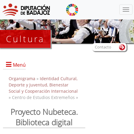
Menú
Cultura
Contacto
Menú
Organigrama
»
Identidad Cultural,
Deporte y Juventud, Bienestar
Social y Cooperación Internacional
Portada
» Centro de Estudios Extremeños »
Información General
Proyecto Nubeteca.
Objetivos
Servicios
Biblioteca digital
Colecciones