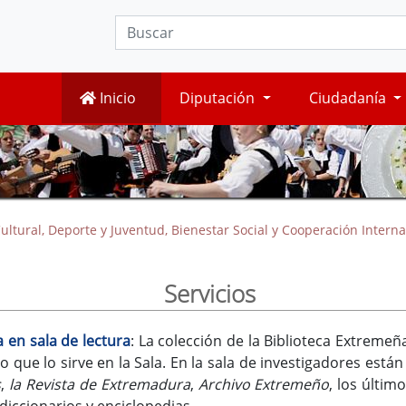
Inicio
Diputación
Ciudadanía
ultural, Deporte y Juventud, Bienestar Social y Cooperación Interna
Servicios
 en sala de lectura
: La colección de la Biblioteca Extremeñ
rio que lo sirve en la Sala. En la sala de investigadores está
s
,
la Revista de Extremadura
,
Archivo Extremeño
, los últim
 diccionarios y enciclopedias.