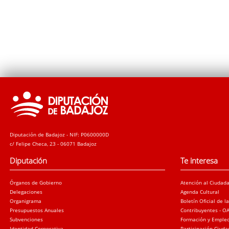
Diputación de Badajoz - NIF: P0600000D
c/ Felipe Checa, 23 - 06071 Badajoz
Diputación
Te interesa
Órganos de Gobierno
Atención al Ciudad
Delegaciones
Agenda Cultural
Organigrama
Boletín Oficial de l
Presupuestos Anuales
Contribuyentes - O
Subvenciones
Formación y Emple
Identidad Corporativa
Participación Ciud