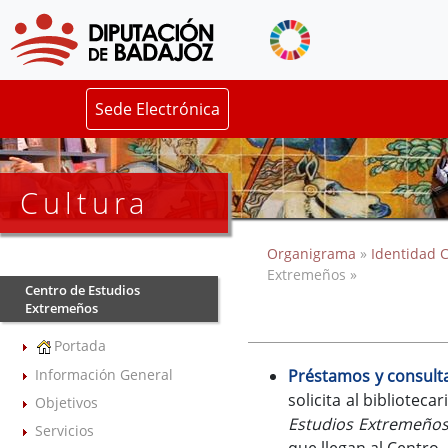
Sede Electrónica
Cultura
Organigrama
»
Identidad C
Extremeños »
Centro de Estudios
Extremeños
Portada
Información General
Préstamos y consulta
solicita al biblioteca
Objetivos
Estudios Extremeño
Servicios
que llegan al Centro,