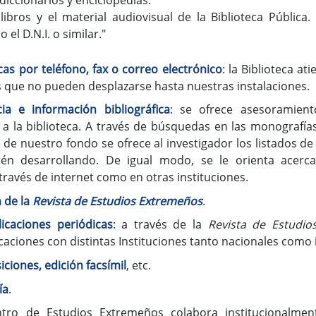
libros y el material audiovisual de la Biblioteca Pública
 el D.N.I. o similar."
cas por teléfono, fax o correo electrónico
: la Biblioteca at
s que no pueden desplazarse hasta nuestras instalaciones.
cia e información bibliográfica
: se ofrece asesoramiento
 a la biblioteca. A través de búsquedas en las monografías
s de nuestro fondo se ofrece al investigador los listados d
tén desarrollando. De igual modo, se le orienta acer
través de internet como en otras instituciones.
n de la
Revista de Estudios Extremeños
.
icaciones periódicas
: a través de la
Revista de Estudio
caciones con distintas Instituciones tanto nacionales como 
ciones, edición facsímil
, etc.
ía
.
ntro de Estudios Extremeños colabora institucionalme