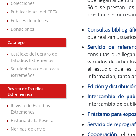
Colecciones
Sólo se prestan los 
Publicaciones del CEEX
prestable es necesario
Enlaces de interés
Donaciones
Consultas bibliográfi
que realizan usuario
Catálogo
Servicio de referen
Catálogo del Centro de
consultas que llegan
Estudios Extremeños
vaciados de artículo
al estudio que es 
Seudónimos de autores
extremeños
información, tanto a 
Edición y distribució
Revista de Estudios
Extremenños
Intercambio de publ
intercambio de publi
Revista de Estudios
Extremeños
Préstamo para exposi
Historia de la Revista
Servicio de reprograf
Normas de envío
Cooperación
: el Ce