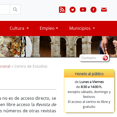
Cultura
Empleo
Municipios
Contacto
cional
» Centro de Estudios
Horario al público
de
Lunes a Viernes
de
8:30 a 14:00 h
,
excepto sábado, domingo y
festivos
a no es de acceso directo, se
El acceso al centro es libre y
n en libre acceso la
Revista de
gratuito
os números de otras revistas