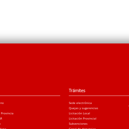
Trámites
ano
Sede electrónica
Quejas y sugerencias
a Provincia
Licitación Local
AR
Licitación Provincial
o
Subvenciones
adana
Canal de denuncias