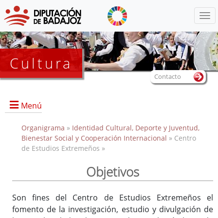
Menú
Cultura
Contacto
Menú
Organigrama
»
Identidad Cultural, Deporte y Juventud,
Bienestar Social y Cooperación Internacional
» Centro
de Estudios Extremeños »
Portada
Información General
Objetivos
Objetivos
Servicios
Son fines del Centro de Estudios Extremeños el
fomento de la investigación, estudio y divulgación de
Colecciones