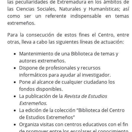
las peculiaridades de Extremadura en los ámbitos de
Publicaciones del CEEX
las Ciencias Sociales, Naturales y Humanísticas; así
Enlaces de interés
como ser un referente indispensable en temas
Donaciones
extremeños.
Para la consecución de estos fines el Centro, entre
otras, lleva a cabo las siguientes líneas de actuación:
Catálogo del Centro de Estudios Extremeños
Seudónimos de autores extremeños
Mantenimiento de una Biblioteca de temas y
autores extremeños.
Dispone de profesionales y recursos
informáticos para ayudar al investigador.
Revista de Estudios Extremeños
Pone al alcance de cualquier ciudadano los
Historia de la Revista
fondos disponibles.
Normas de envío
La publicación de la
Revista de Estudios
La Reex en BD Bibliográficas
Extremeños
.
La edición de la colección “Biblioteca del Centro
de Estudios Extremeños”
Organiza visitas con centros educativos con el fin
de promover entre los escolares el conocimiento